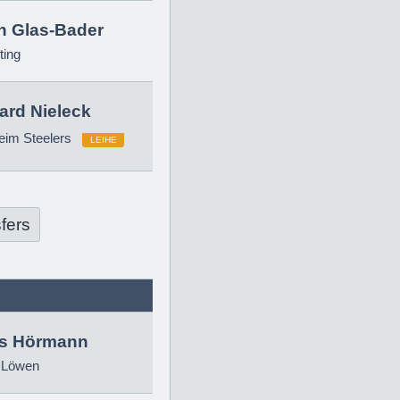
in Glas-Bader
ting
ard Nieleck
eim Steelers
LEIHE
fers
as Hörmann
 Löwen