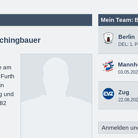
Mein Team: B
Berlin
chingbauer
DEL: 1. P
e
Mannh
e am
03.05.202
 Furth
in
Zug
g und
22.08.20
182
Anmelden un