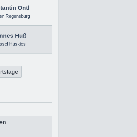
antin Ontl
ren Regensburg
nnes Huß
ssel Huskies
rtstage
en