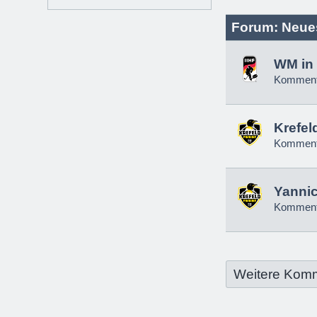
Forum: Neue
WM in 
Komment
Krefel
Komment
Yannic
Komment
Weitere Kom