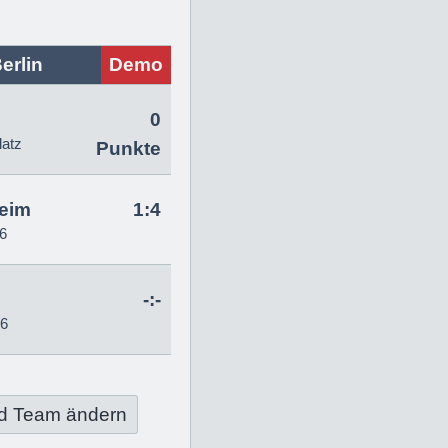
erlin
Demo
0
latz
Punkte
eim
1:4
6
-:-
26
d Team ändern