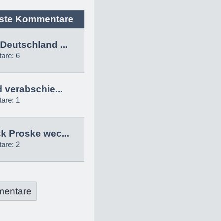
ste Kommentare
Deutschland ...
are: 6
d verabschie...
are: 1
k Proske wec...
are: 2
mentare