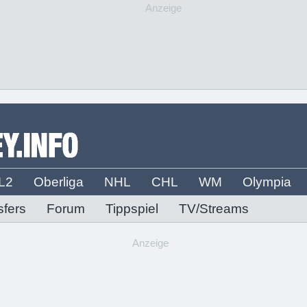
Anzeige
L2
Oberliga
NHL
CHL
WM
Olympia
sfers
Forum
Tippspiel
TV/Streams
Anzeige