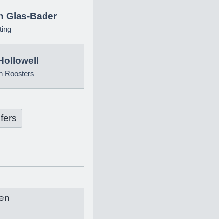
in Glas-Bader
ting
Hollowell
n Roosters
fers
en