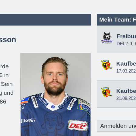
Mein Team: F
Freibu
sson
DEL2: 1. 
e
Kaufbe
urde
17.03.202
6 in
 Sein
Kaufbe
g und
21.08.202
186
Anmelden un