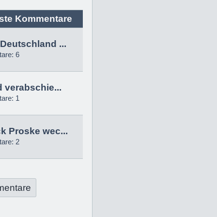
ste Kommentare
Deutschland ...
are: 6
d verabschie...
are: 1
k Proske wec...
are: 2
mentare