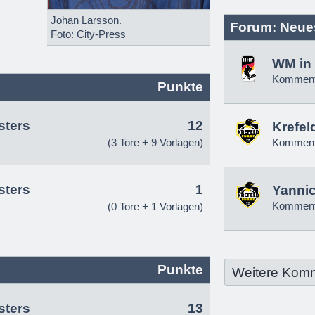
Johan Larsson.
Forum: Neue
Foto: City-Press
WM in 
Komment
Punkte
sters
12
Krefel
(3 Tore + 9 Vorlagen)
Komment
sters
1
Yannic
Komment
(0 Tore + 1 Vorlagen)
Punkte
Weitere Kom
sters
13