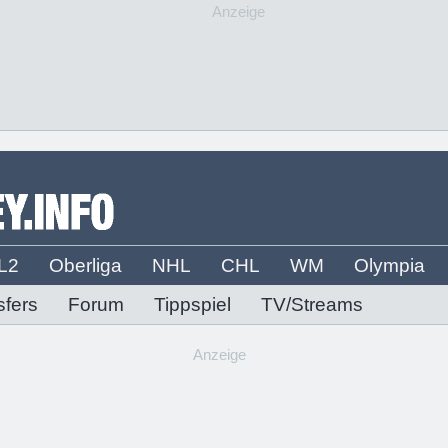
Anzeige
L2
Oberliga
NHL
CHL
WM
Olympia
sfers
Forum
Tippspiel
TV/Streams
Anzeige