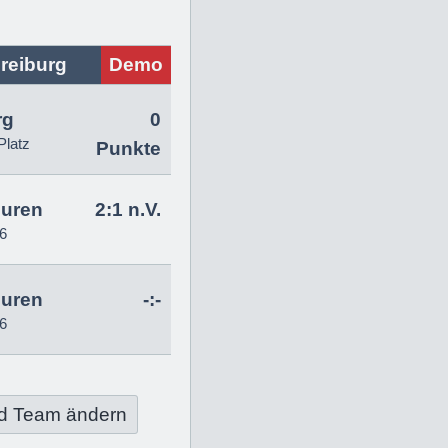
reiburg
Demo
rg
0
Platz
Punkte
uren
2:1 n.V.
6
uren
-:-
6
d Team ändern