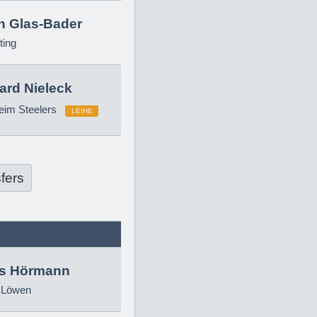
in Glas-Bader
ting
ard Nieleck
eim Steelers
LEIHE
fers
as Hörmann
 Löwen