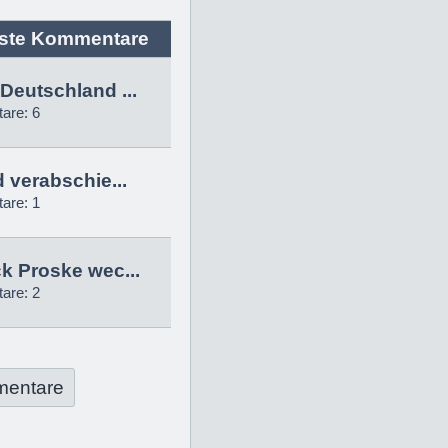
ste Kommentare
Deutschland ...
are: 6
d verabschie...
are: 1
k Proske wec...
are: 2
mentare