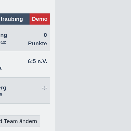
traubing
Demo
ing
0
latz
Punkte
6:5 n.V.
26
erg
-:-
6
d Team ändern