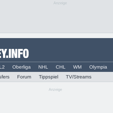
Anzeige
L2
Oberliga
NHL
CHL
WM
Olympia
sfers
Forum
Tippspiel
TV/Streams
Anzeige