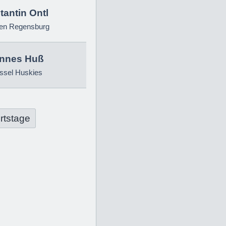
antin Ontl
ren Regensburg
nnes Huß
ssel Huskies
rtstage