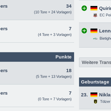
pers
34
Quir
(10 Tore + 24 Vorlagen)
EC Pei
pers
7
Lenn
(4 Tore + 3 Vorlagen)
Bietigh
Punkte
Weitere Trans
pers
18
(5 Tore + 13 Vorlagen)
Geburtstage
pers
7
23.
Nikl
(0 Tore + 7 Vorlagen)
Tölzer