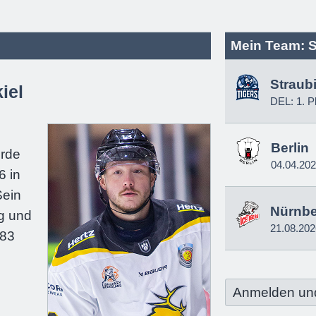
Mein Team: S
Straub
iel
DEL: 1. P
e
Berlin
urde
04.04.20
6 in
Sein
Nürnb
g und
21.08.202
183
Anmelden un