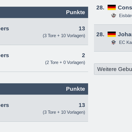
28.
Const
Punkte
Eisbä
pers
13
28.
Joha
(3 Tore + 10 Vorlagen)
EC Ka
pers
2
(2 Tore + 0 Vorlagen)
Weitere Gebu
Punkte
pers
13
(3 Tore + 10 Vorlagen)