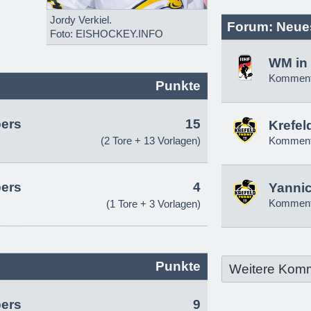
Jordy Verkiel.
Forum: Neue
Foto: EISHOCKEY.INFO
WM in 
Komment
Punkte
pers
15
Krefel
(2 Tore + 13 Vorlagen)
Komment
pers
4
Yannic
Komment
(1 Tore + 3 Vorlagen)
Punkte
Weitere Kom
pers
9