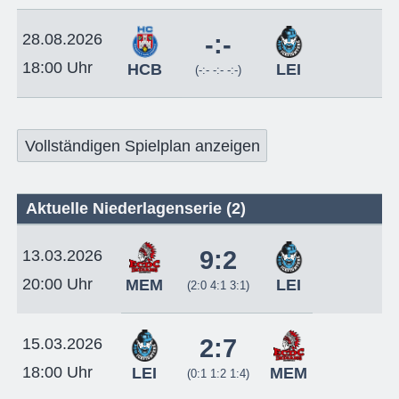
28.08.2026
-:-
18:00 Uhr
HCB
LEI
(-:- -:- -:-)
Vollständigen Spielplan anzeigen
Aktuelle Niederlagenserie (2)
9:2
13.03.2026
20:00 Uhr
MEM
LEI
(2:0 4:1 3:1)
2:7
15.03.2026
18:00 Uhr
LEI
MEM
(0:1 1:2 1:4)