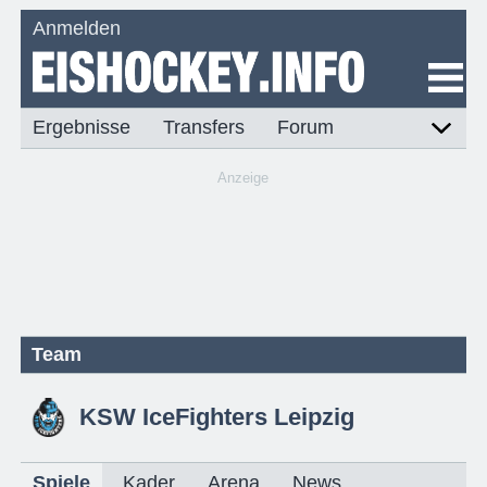
Anmelden
Ergebnisse
Transfers
Forum
Anzeige
Team
KSW IceFighters Leipzig
Spiele
Kader
Arena
News