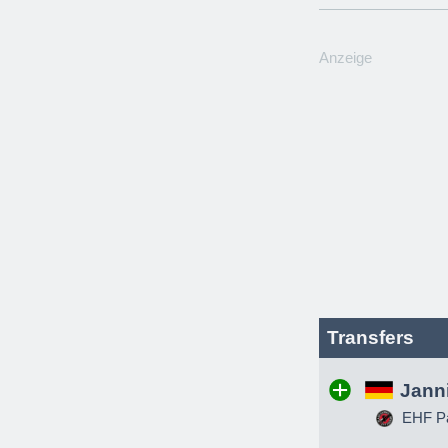
Anzeige
Transfers
Jann
EHF Pa