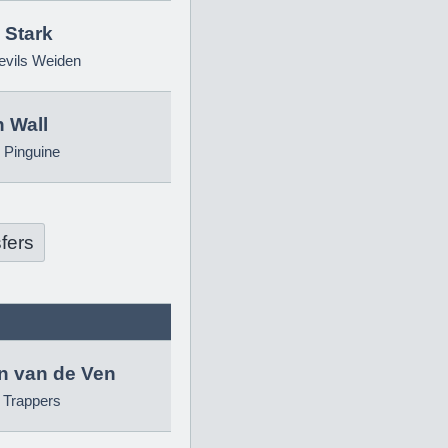
 Stark
evils Weiden
 Wall
 Pinguine
fers
in van de Ven
g Trappers