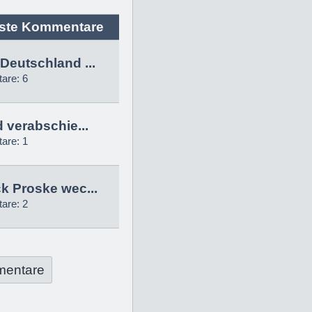
ste Kommentare
Deutschland ...
are: 6
d verabschie...
are: 1
k Proske wec...
are: 2
mentare