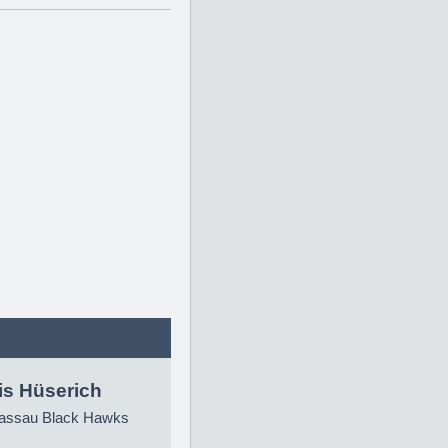
is Hüserich
ssau Black Hawks