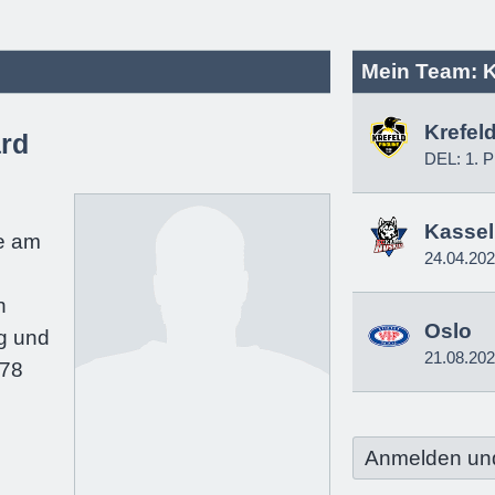
Mein Team: K
Krefel
rd
DEL: 1. P
e
Kassel
e am
24.04.20
n
Oslo
g und
21.08.20
178
Anmelden un