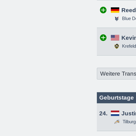
Reed
Blue D
Kevin
Krefeld
Weitere Trans
Geburtstage
24.
Just
Tilbur