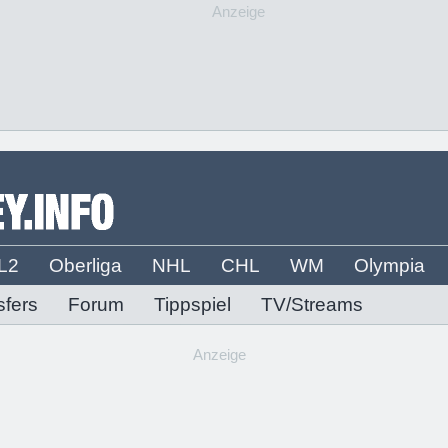
Anzeige
L2
Oberliga
NHL
CHL
WM
Olympia
sfers
Forum
Tippspiel
TV/Streams
Anzeige