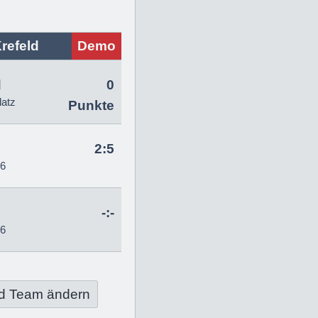
refeld
Demo
d
0
latz
Punkte
2:5
26
-:-
26
d Team ändern