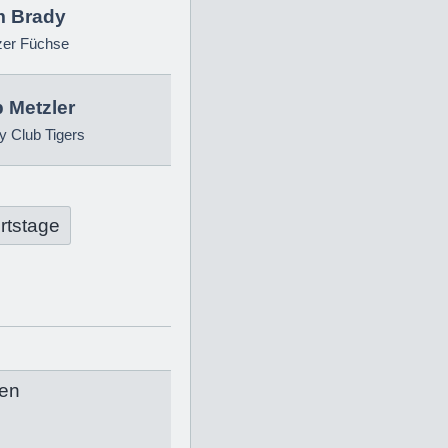
 Brady
zer Füchse
p Metzler
 Club Tigers
rtstage
en