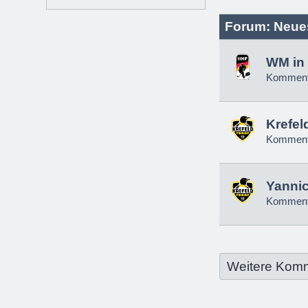
Forum: Neue
WM in 
Komment
Krefel
Komment
Yannic
Komment
Weitere Kom