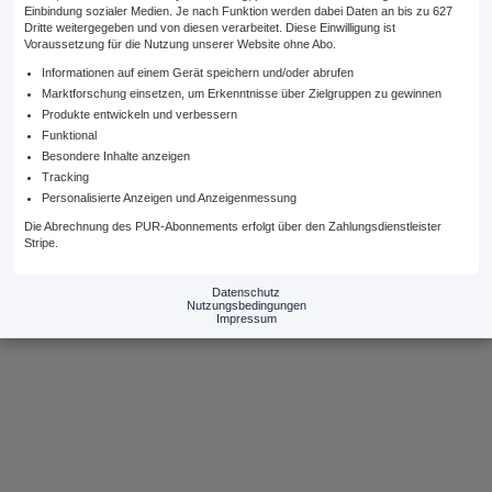
Einbindung sozialer Medien. Je nach Funktion werden dabei Daten an bis zu 627
85 kg und die
Dritte weitergegeben und von diesen verarbeitet. Diese Einwilligung ist
Voraussetzung für die Nutzung unserer Website ohne Abo.
Körpergröße ist 182
Informationen auf einem Gerät speichern und/oder abrufen
cm.
Marktforschung einsetzen, um Erkenntnisse über Zielgruppen zu gewinnen
Produkte entwickeln und verbessern
Funktional
Besondere Inhalte anzeigen
Tracking
Personalisierte Anzeigen und Anzeigenmessung
Impressum
Kontakt
Datenschutzerklärung
Die Abrechnung des PUR-Abonnements erfolgt über den Zahlungsdienstleister
Stripe.
Nutzungsbedingungen
Mediadaten
Datenschutz
Nutzungsbedingungen
Impressum