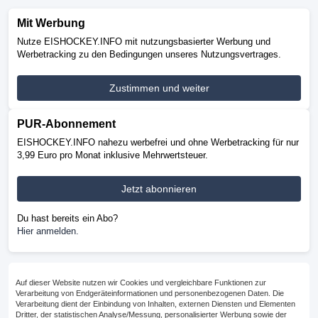
Anmelden
Mit Werbung
Nutze EISHOCKEY.INFO mit nutzungsbasierter Werbung und
Werbetracking zu den Bedingungen unseres Nutzungsvertrages.
Ergebnisse
Transfers
Forum
Zustimmen und weiter
Anzeige
PUR-Abonnement
EISHOCKEY.INFO nahezu werbefrei und ohne Werbetracking für nur
3,99 Euro pro Monat inklusive Mehrwertsteuer.
Spieler
Jetzt abonnieren
Martin Piecha
Du hast bereits ein Abo?
Hier anmelden.
Der 45-jährige
Stürmer wurde
am 16.01.1981
Auf dieser Website nutzen wir Cookies und vergleichbare Funktionen zur
Verarbeitung von Endgeräteinformationen und personenbezogenen Daten. Die
in Havirov geboren.
Verarbeitung dient der Einbindung von Inhalten, externen Diensten und Elementen
Sein Gewicht beträgt
Dritter, der statistischen Analyse/Messung, personalisierter Werbung sowie der