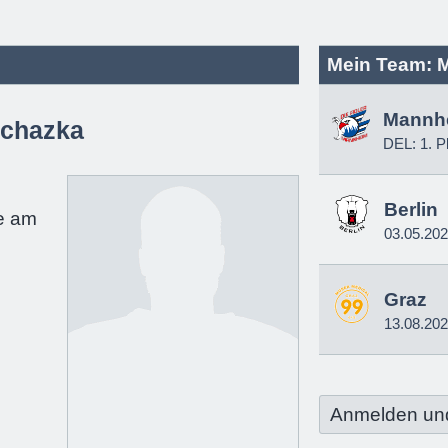
Mein Team: 
Mannh
ochazka
DEL: 1. P
Berlin
e am
03.05.20
Graz
13.08.20
Anmelden un