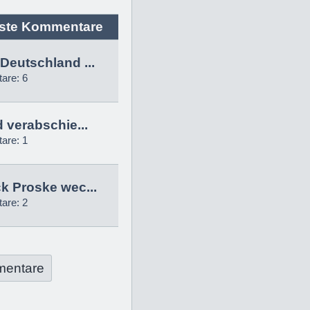
ste Kommentare
Deutschland ...
are: 6
d verabschie...
are: 1
k Proske wec...
are: 2
mentare