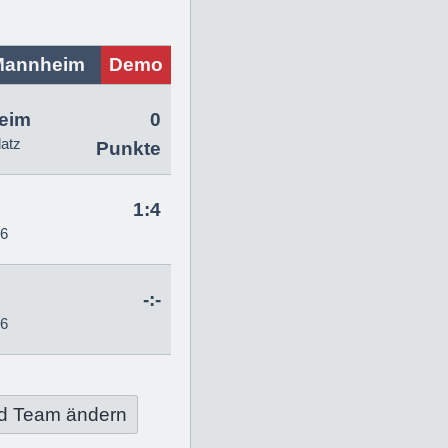
Mannheim
Demo
eim
0
latz
Punkte
1:4
26
-:-
26
d Team ändern