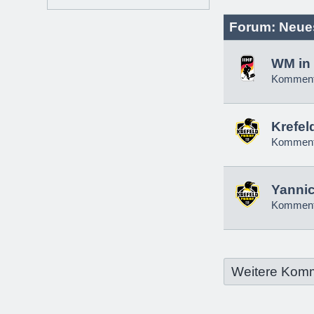
Forum: Neue
WM in 
Komment
Krefel
Komment
Yannic
Komment
Weitere Kom