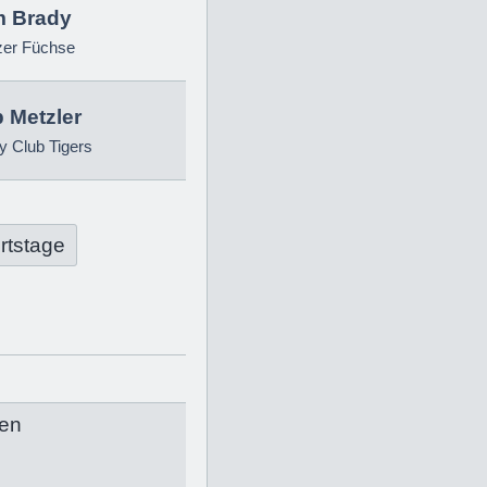
 Brady
zer Füchse
p Metzler
 Club Tigers
rtstage
en