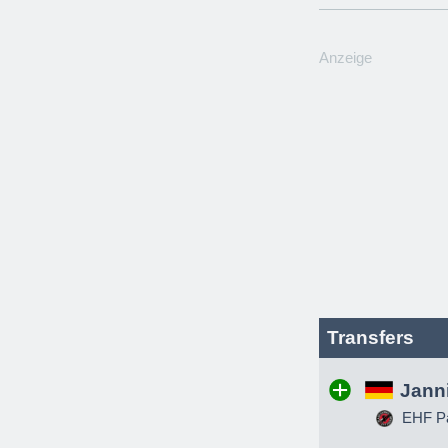
Anzeige
Transfers
Jann
EHF Pa