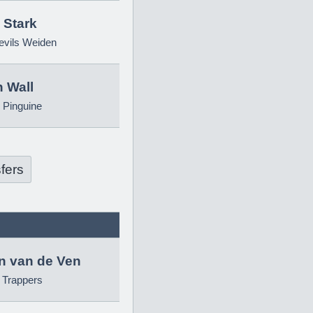
 Stark
evils Weiden
 Wall
 Pinguine
fers
in van de Ven
g Trappers