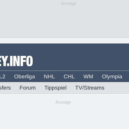
Anzeige
L2
Oberliga
NHL
CHL
WM
Olympia
sfers
Forum
Tippspiel
TV/Streams
Anzeige