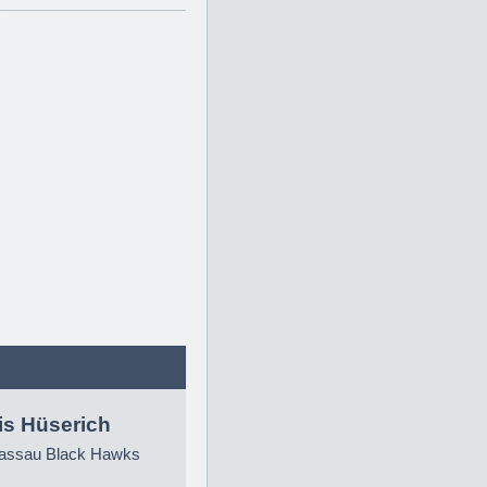
is Hüserich
ssau Black Hawks