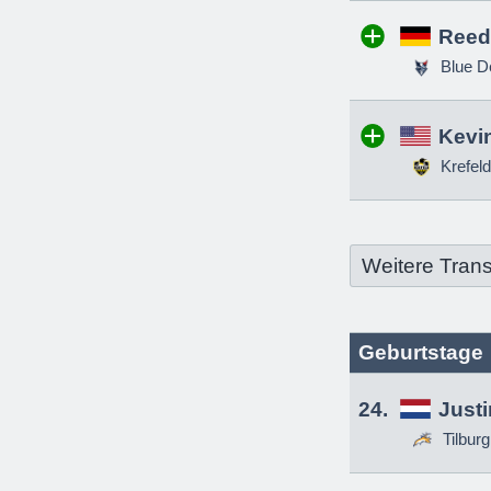
Reed
Blue D
Kevin
Krefeld
Weitere Trans
Geburtstage
24.
Just
Tilbur