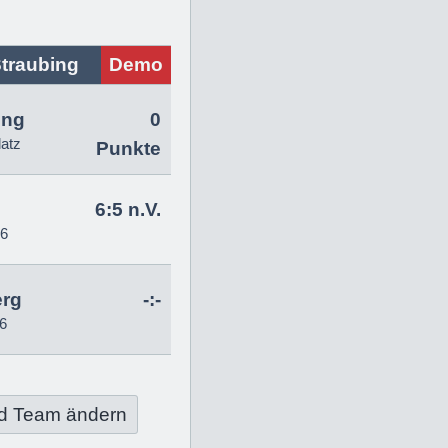
traubing
Demo
ing
0
latz
Punkte
6:5 n.V.
26
erg
-:-
6
d Team ändern