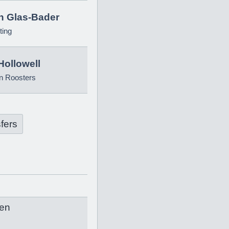
in Glas-Bader
ting
Hollowell
n Roosters
fers
en