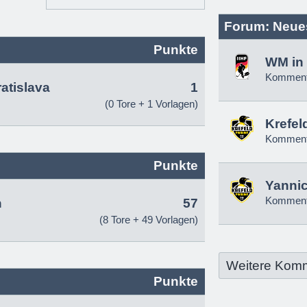
Forum: Neue
Punkte
WM in 
Komment
atislava
1
(0 Tore + 1 Vorlagen)
Krefel
Komment
Punkte
Yannic
Komment
n
57
(8 Tore + 49 Vorlagen)
Weitere Kom
Punkte