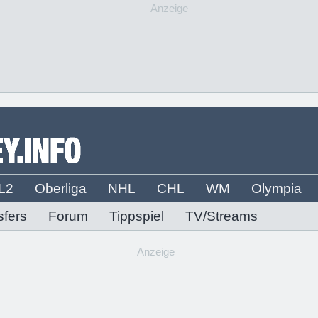
Anzeige
L2
Oberliga
NHL
CHL
WM
Olympia
sfers
Forum
Tippspiel
TV/Streams
Anzeige