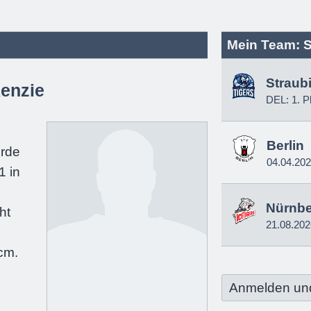
Mein Team: S
Straub
enzie
DEL: 1. P
e
Berlin
urde
04.04.20
1 in
Nürnb
ht
21.08.202
e
cm.
Anmelden un