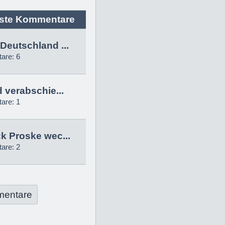
ste Kommentare
Deutschland ...
are: 6
d verabschie...
are: 1
k Proske wec...
are: 2
mentare