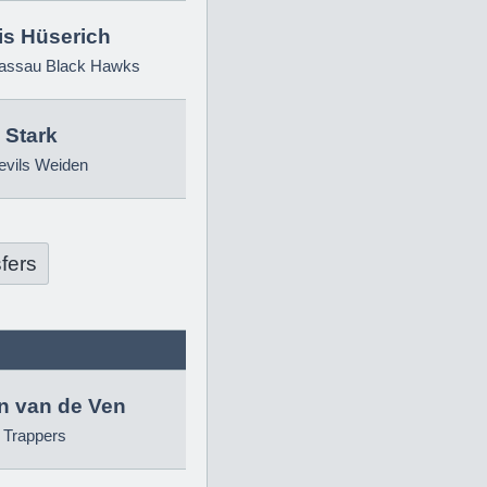
is Hüserich
ssau Black Hawks
 Stark
evils Weiden
fers
in van de Ven
g Trappers