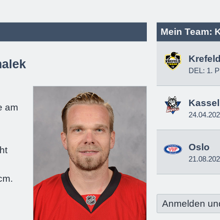
Mein Team: K
Krefel
halek
DEL: 1. P
e
Kassel
e am
24.04.20
Oslo
ht
21.08.20
e
cm.
Anmelden un