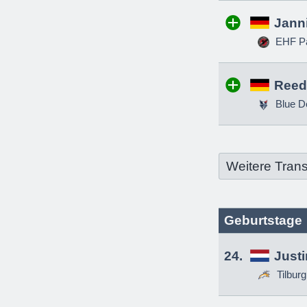
Jann
EHF Pa
Reed
Blue D
Weitere Trans
Geburtstage
24.
Just
Tilbur