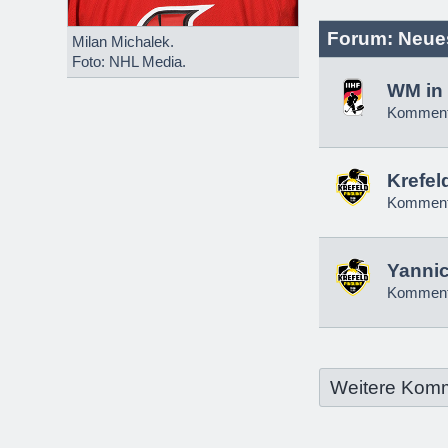
Forum: Neue
Milan Michalek.
Foto: NHL Media.
WM in 
Komment
Krefel
Komment
Yannic
Komment
Weitere Kom