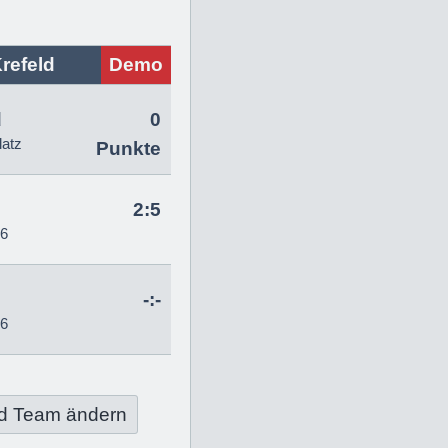
refeld
Demo
d
0
latz
Punkte
2:5
26
-:-
26
d Team ändern