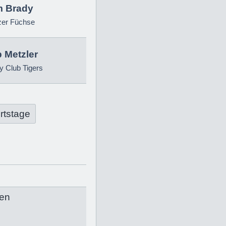
 Brady
zer Füchse
p Metzler
 Club Tigers
rtstage
en