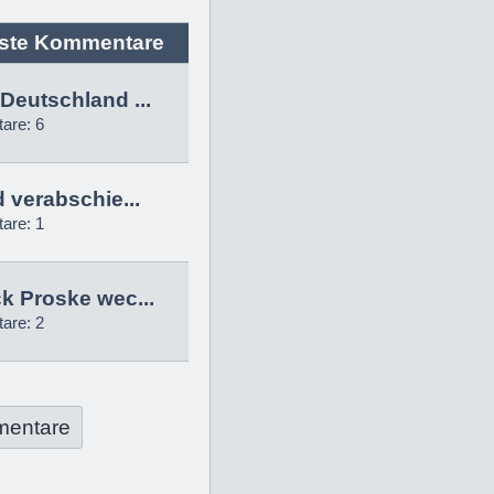
ste Kommentare
Deutschland ...
are: 6
d verabschie...
are: 1
k Proske wec...
are: 2
mentare