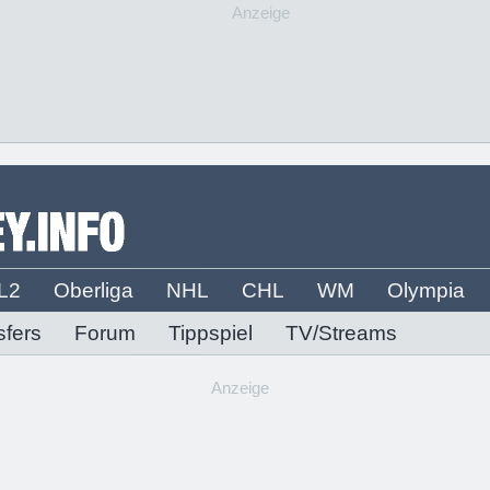
Anzeige
L2
Oberliga
NHL
CHL
WM
Olympia
sfers
Forum
Tippspiel
TV/Streams
Anzeige