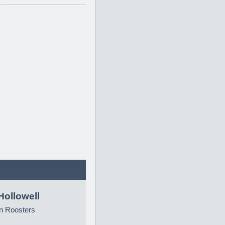
Hollowell
n Roosters