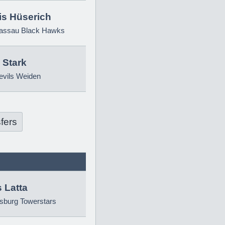
is Hüserich
ssau Black Hawks
 Stark
evils Weiden
fers
 Latta
sburg Towerstars