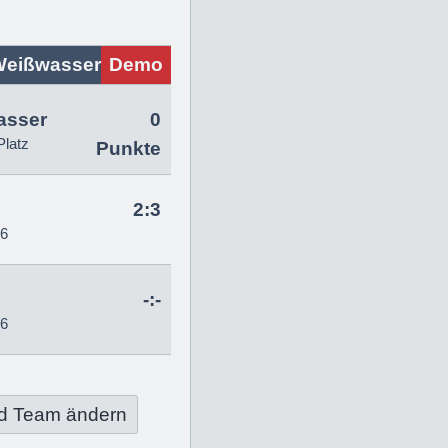
Weißwasser
Demo
asser
0
Platz
Punkte
2:3
26
-:-
26
d Team ändern