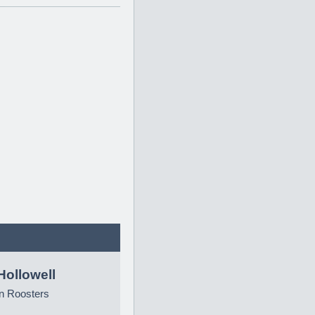
Hollowell
n Roosters