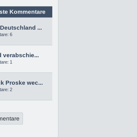
ste Kommentare
Deutschland ...
are: 6
d verabschie...
are: 1
k Proske wec...
are: 2
mentare