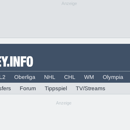
Anzeige
L2
Oberliga
NHL
CHL
WM
Olympia
sfers
Forum
Tippspiel
TV/Streams
Anzeige