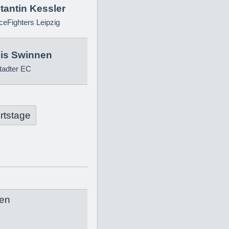
tantin Kessler
eFighters Leipzig
is Swinnen
tadter EC
rtstage
en