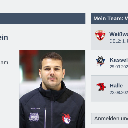
Mein Team: 
Weißw
ein
DEL2: 1. 
e
Kassel
e am
29.03.20
Halle
22.08.20
Anmelden un