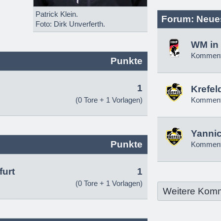
Patrick Klein.
Forum: Neue
Foto: Dirk Unverferth.
WM in 
Komment
Punkte
1
Krefel
(0 Tore + 1 Vorlagen)
Komment
Yannic
Punkte
Komment
urt
1
(0 Tore + 1 Vorlagen)
Weitere Kom