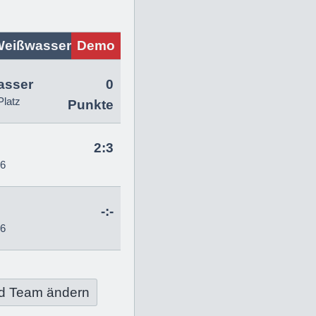
Weißwasser
Demo
asser
0
Platz
Punkte
2:3
26
-:-
26
d Team ändern