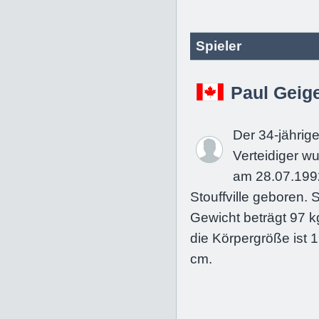
Spieler
Paul Geig
Der 34-jährig
Verteidiger w
am 28.07.199
Stouffville geboren. 
Gewicht beträgt 97 k
die Körpergröße ist 
cm.