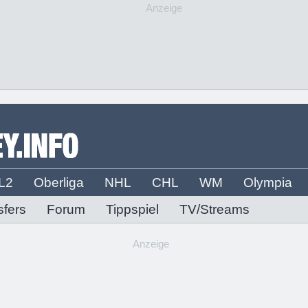
Anzeige
L2
Oberliga
NHL
CHL
WM
Olympia
sfers
Forum
Tippspiel
TV/Streams
Anzeige