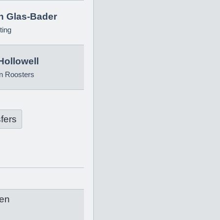
in Glas-Bader
ting
Hollowell
n Roosters
fers
en