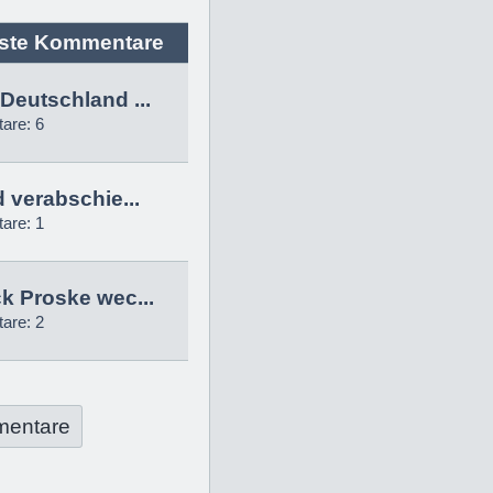
ste Kommentare
Deutschland ...
are: 6
d verabschie...
are: 1
k Proske wec...
are: 2
mentare