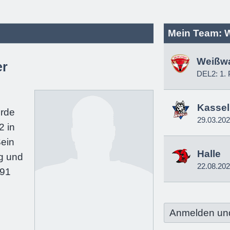
Mein Team: 
Weißw
er
DEL2: 1. 
e
Kassel
urde
29.03.20
2 in
Sein
Halle
g und
22.08.20
191
Anmelden un