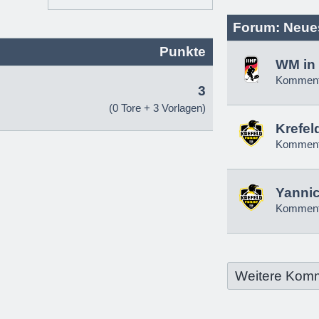
Forum: Neue
Punkte
WM in 
Komment
3
(0 Tore + 3 Vorlagen)
Krefel
Komment
Yannic
Komment
Weitere Kom