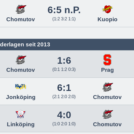
6:5 n.P.
Chomutov
(1:2 3:2 1:1)
Kuopio
derlagen seit 2013
1:6
Chomutov
(0:1 1:2 0:3)
Prag
6:1
Jonköping
(2:1 2:0 2:0)
Chomutov
4:0
Linköping
(1:0 2:0 1:0)
Chomutov