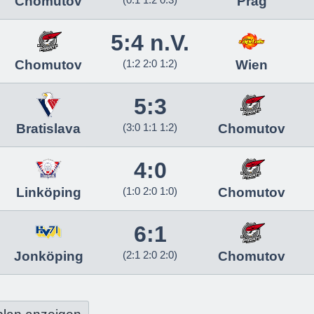
Chomutov
Prag
5:4 n.V.
Chomutov
(1:2 2:0 1:2)
Wien
5:3
Bratislava
(3:0 1:1 1:2)
Chomutov
4:0
Linköping
(1:0 2:0 1:0)
Chomutov
6:1
Jonköping
(2:1 2:0 2:0)
Chomutov