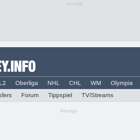
Anzeige
L2
Oberliga
NHL
CHL
WM
Olympia
sfers
Forum
Tippspiel
TV/Streams
Anzeige