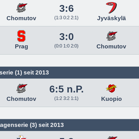
3:6
Chomutov
(1:3 0:2 2:1)
Jyväskylä
3:0
Prag
(0:0 1:0 2:0)
Chomutov
erie (1) seit 2013
6:5 n.P.
Chomutov
(1:2 3:2 1:1)
Kuopio
agenserie (3) seit 2013