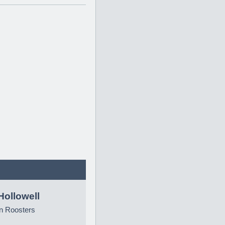
Hollowell
n Roosters