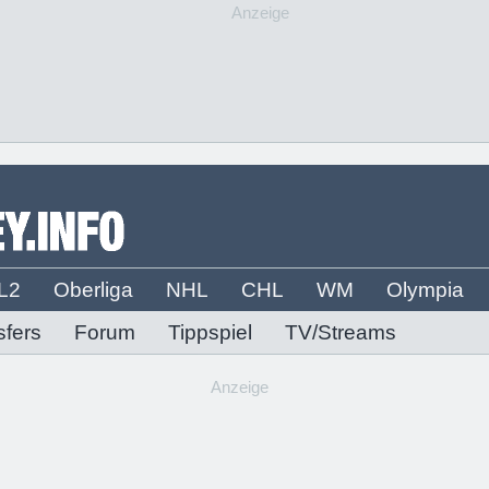
Anzeige
L2
Oberliga
NHL
CHL
WM
Olympia
sfers
Forum
Tippspiel
TV/Streams
Anzeige