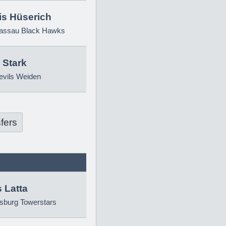
is Hüserich
ssau Black Hawks
 Stark
evils Weiden
fers
 Latta
sburg Towerstars