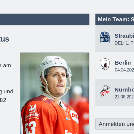
Mein Team: S
Straub
tus
DEL: 1. P
e
Berlin
e am
04.04.20
Nürnb
g und
21.08.202
182
Anmelden un