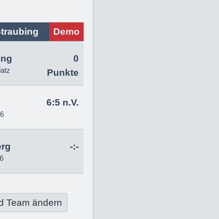
traubing
Demo
ing
0
latz
Punkte
6:5 n.V.
26
erg
-:-
6
d Team ändern