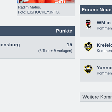
Radim Matus.
Forum: Neue
Foto: EISHOCKEY.INFO.
WM in 
Komment
Punkte
gensburg
15
Krefel
(6 Tore + 9 Vorlagen)
Komment
Yannic
Komment
Weitere Kom