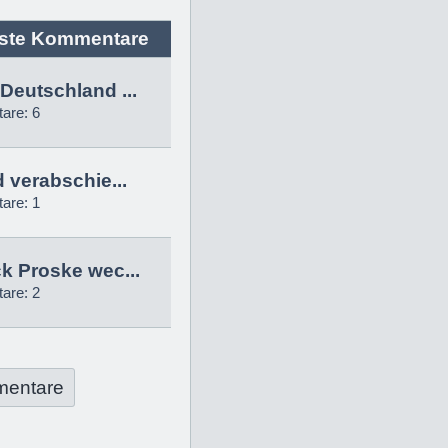
ste Kommentare
Deutschland ...
are: 6
d verabschie...
are: 1
k Proske wec...
are: 2
mentare