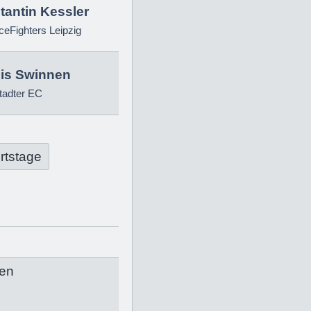
tantin Kessler
eFighters Leipzig
is Swinnen
tadter EC
rtstage
en