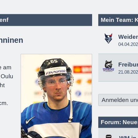
enf
Mein Team: 
Weide
nninen
04.04.20
e
Freibu
e am
21.08.20
 Oulu
ht
e
Anmelden un
cm.
Forum: Neue