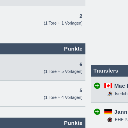
2
(1 Tore + 1 Vorlagen)
Punkte
6
Transfers
(1 Tore + 5 Vorlagen)
Mac 
5
Iserloh
(1 Tore + 4 Vorlagen)
Jann
EHF Pa
Punkte