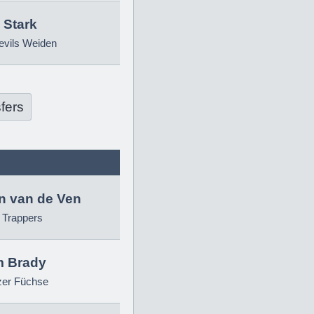
 Stark
evils Weiden
fers
in van de Ven
g Trappers
 Brady
zer Füchse