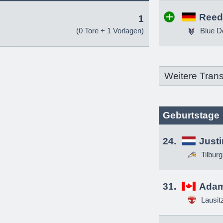
Reed
1
(0 Tore + 1 Vorlagen)
Blue D
Weitere Trans
Geburtstage
24.
Just
Tilbur
31.
Adam
Lausit