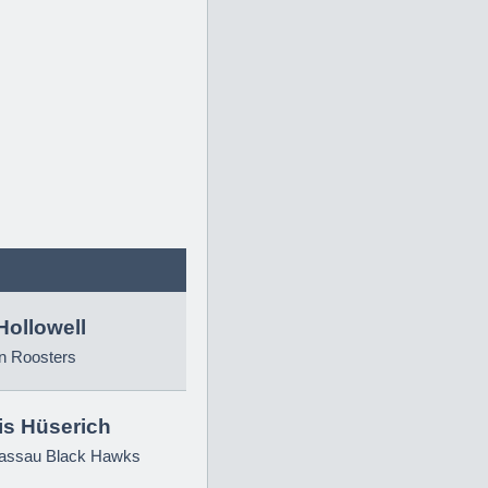
Hollowell
n Roosters
is Hüserich
ssau Black Hawks