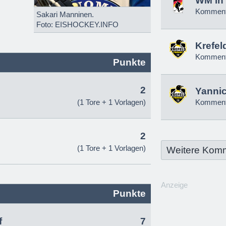
WM in 
Komment
Sakari Manninen.
Foto: EISHOCKEY.INFO
Krefel
Komment
Punkte
2
Yannic
(1 Tore + 1 Vorlagen)
Komment
2
(1 Tore + 1 Vorlagen)
Weitere Kom
Anzeige
Punkte
f
7