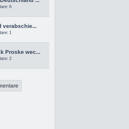
Deutschland ...
are: 6
d verabschie...
are: 1
k Proske wec...
are: 2
mentare