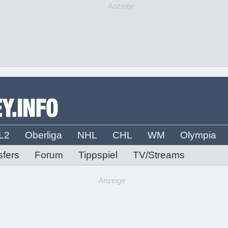
Anzeige
L2
Oberliga
NHL
CHL
WM
Olympia
sfers
Forum
Tippspiel
TV/Streams
Anzeige