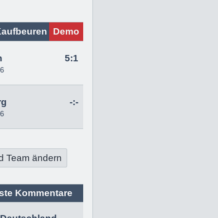
Kaufbeuren
Demo
n
5:1
26
rg
-:-
26
d Team ändern
ste Kommentare