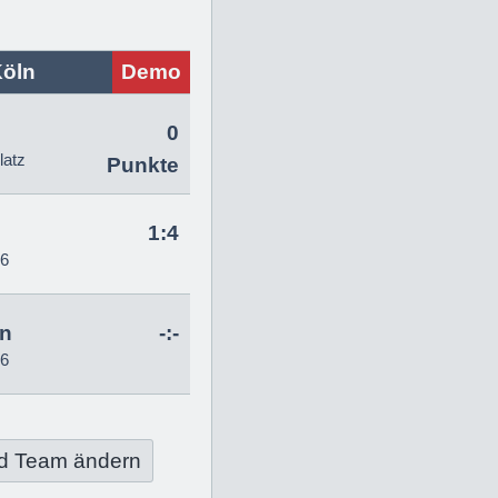
Köln
Demo
0
latz
Punkte
1:4
26
hn
-:-
26
d Team ändern