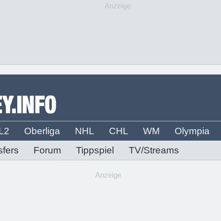
Anzeige
L2
Oberliga
NHL
CHL
WM
Olympia
sfers
Forum
Tippspiel
TV/Streams
Anzeige