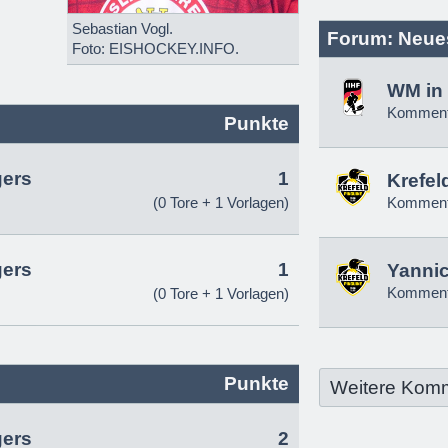
Sebastian Vogl.
Forum: Neue
Foto: EISHOCKEY.INFO.
WM in 
Komment
Punkte
gers
1
Krefel
(0 Tore + 1 Vorlagen)
Komment
gers
1
Yannic
Komment
(0 Tore + 1 Vorlagen)
Punkte
Weitere Kom
gers
2