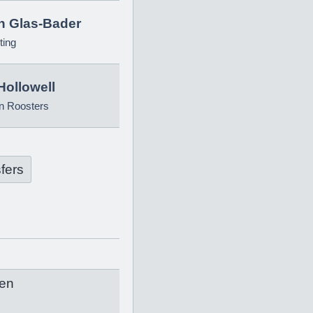
in Glas-Bader
ting
Hollowell
n Roosters
fers
en