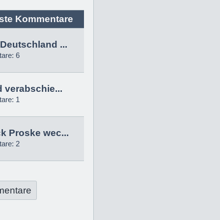
ste Kommentare
Deutschland ...
are: 6
d verabschie...
are: 1
k Proske wec...
are: 2
mentare