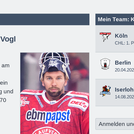
Mein Team: 
Köln
 Vogl
CHL: 1. P
e
Berlin
e am
20.04.20
ein
Iserlo
g und
14.08.20
170
Anmelden un