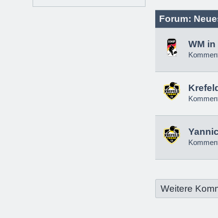
Forum: Neue
WM in 
Komment
Krefel
Komment
Yannic
Komment
Weitere Kom