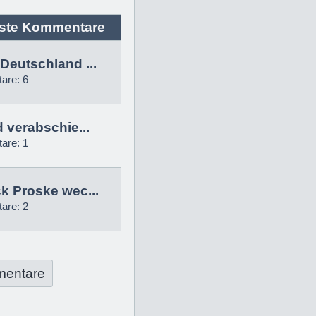
ste Kommentare
Deutschland ...
are: 6
d verabschie...
are: 1
k Proske wec...
are: 2
mentare