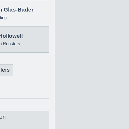
in Glas-Bader
ting
Hollowell
n Roosters
fers
en