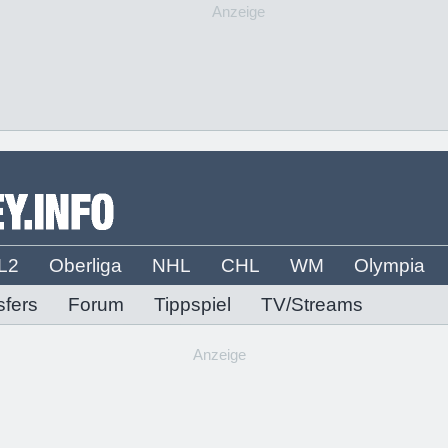
Anzeige
L2
Oberliga
NHL
CHL
WM
Olympia
sfers
Forum
Tippspiel
TV/Streams
Anzeige