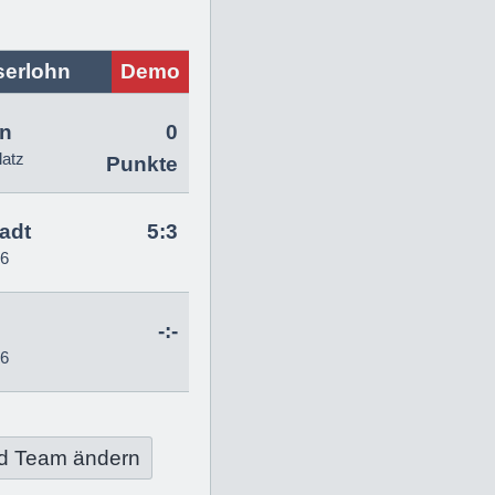
serlohn
Demo
hn
0
latz
Punkte
tadt
5:3
26
-:-
26
d Team ändern