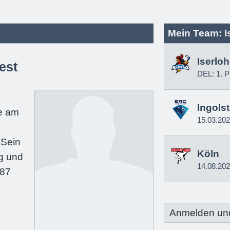
Mein Team: I
Iserlo
est
DEL: 1. P
e
Ingols
e am
15.03.20
 Sein
Köln
g und
14.08.20
187
Anmelden un