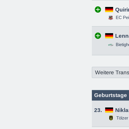
Quir
EC Pei
Lenn
Bietigh
Weitere Trans
Geburtstage
23.
Nikl
Tölzer