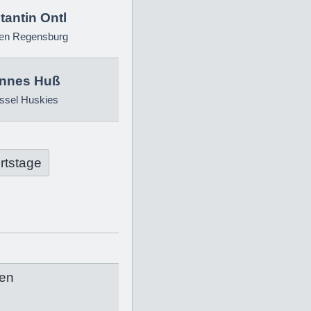
antin Ontl
ren Regensburg
nnes Huß
ssel Huskies
rtstage
en