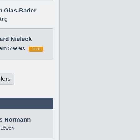
in Glas-Bader
ting
ard Nieleck
eim Steelers
LEIHE
fers
as Hörmann
 Löwen