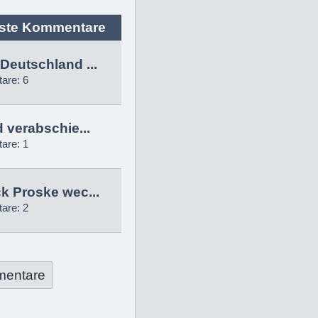
ste Kommentare
Deutschland ...
are: 6
d verabschie...
are: 1
k Proske wec...
are: 2
mentare