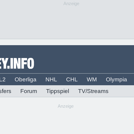
Anzeige
L2
Oberliga
NHL
CHL
WM
Olympia
sfers
Forum
Tippspiel
TV/Streams
Anzeige