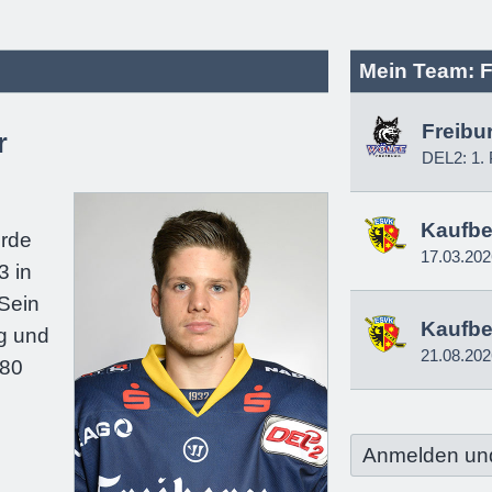
Mein Team: F
Freibu
r
DEL2: 1. 
e
Kaufbe
urde
17.03.202
3 in
Sein
Kaufbe
g und
21.08.202
180
Anmelden un