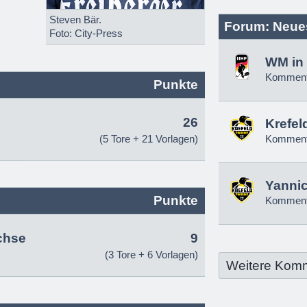
Steven Bär.
Forum: Neue
Foto: City-Press
WM in 
Komment
Punkte
26
Krefel
(5 Tore + 21 Vorlagen)
Komment
Yannic
Punkte
Komment
chse
9
(3 Tore + 6 Vorlagen)
Weitere Kom