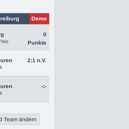
reiburg
Demo
rg
0
Platz
Punkte
uren
2:1 n.V.
6
uren
-:-
6
d Team ändern