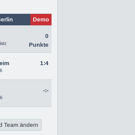
erlin
Demo
0
latz
Punkte
eim
1:4
6
-:-
26
d Team ändern