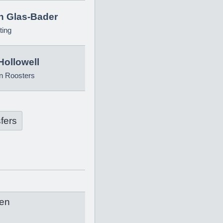
in Glas-Bader
ting
Hollowell
n Roosters
fers
en