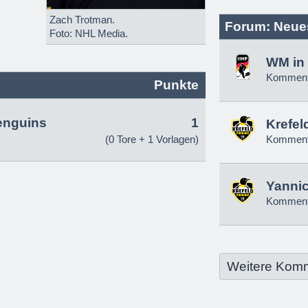
Zach Trotman.
Forum: Neue
Foto: NHL Media.
WM in 
Komment
Punkte
enguins
1
Krefel
(0 Tore + 1 Vorlagen)
Komment
Yannic
Komment
Weitere Kom