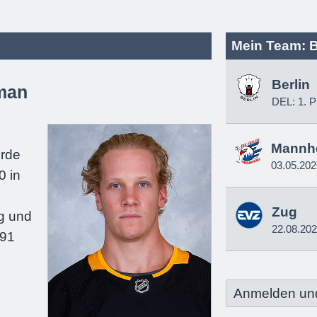
Mein Team: B
Berlin
man
DEL: 1. P
e
Mannh
urde
03.05.202
0 in
Zug
g und
22.08.20
191
Anmelden un