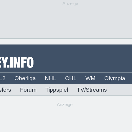
Anzeige
L2
Oberliga
NHL
CHL
WM
Olympia
sfers
Forum
Tippspiel
TV/Streams
Anzeige