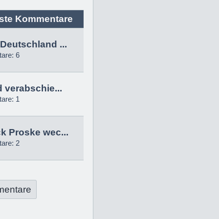
ste Kommentare
Deutschland ...
are: 6
d verabschie...
are: 1
k Proske wec...
are: 2
mentare