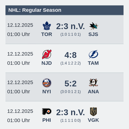
NHL: Regular Season
2:3 n.V.
12.12.2025
TOR
SJS
01:00 Uhr
(1:0 1:1 0:1)
4:8
12.12.2025
NJD
TAM
01:00 Uhr
(1:4 1:2 2:2)
5:2
12.12.2025
NYI
ANA
01:00 Uhr
(3:0 0:1 2:1)
2:3 n.V.
12.12.2025
PHI
VGK
01:00 Uhr
(1:1 1:1 0:0)