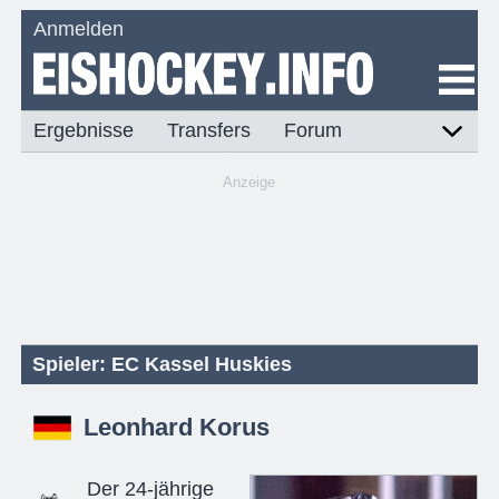
Anmelden
Ergebnisse
Transfers
Forum
Anzeige
Spieler: EC Kassel Huskies
Leonhard Korus
Der 24-jährige