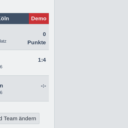
Köln
Demo
0
latz
Punkte
1:4
26
hn
-:-
26
d Team ändern