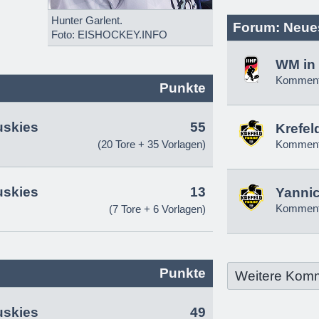
Hunter Garlent.
Forum: Neue
Foto: EISHOCKEY.INFO
WM in 
Komment
Punkte
uskies
55
Krefel
(20 Tore + 35 Vorlagen)
Komment
uskies
13
Yannic
Komment
(7 Tore + 6 Vorlagen)
Punkte
Weitere Kom
uskies
49