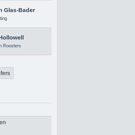
in Glas-Bader
ting
Hollowell
n Roosters
fers
en