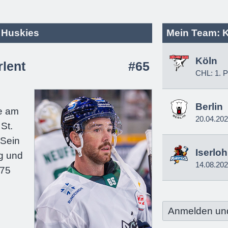
l Huskies
Mein Team: 
Köln
rlent
#65
CHL: 1. P
e
Berlin
e am
20.04.20
St.
 Sein
Iserlo
g und
14.08.20
175
Anmelden un