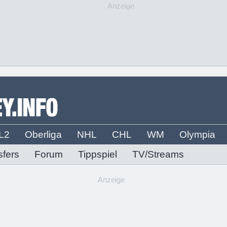
Anzeige
L2
Oberliga
NHL
CHL
WM
Olympia
sfers
Forum
Tippspiel
TV/Streams
Anzeige