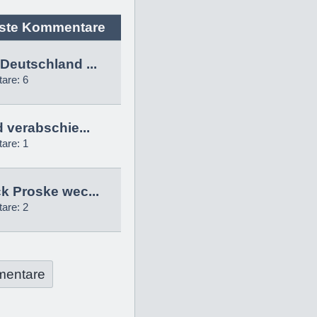
ste Kommentare
Deutschland ...
are: 6
d verabschie...
are: 1
k Proske wec...
are: 2
mentare