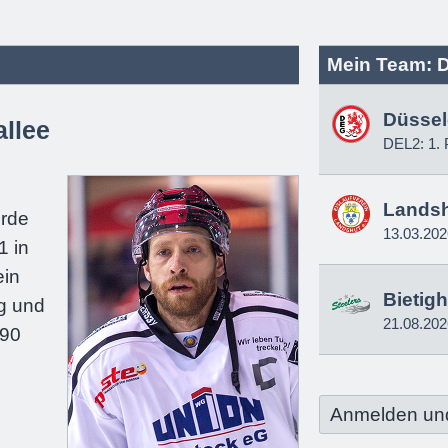
Mein Team: D
Düssel
allee
DEL2: 1. 
e
Lands
urde
13.03.202
1 in
ein
Bietig
g und
21.08.202
190
Anmelden un