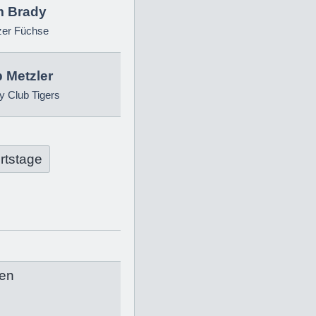
 Brady
zer Füchse
p Metzler
 Club Tigers
rtstage
en