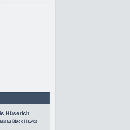
is Hüserich
ssau Black Hawks