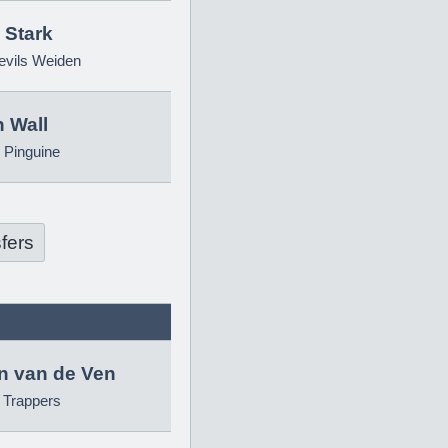
 Stark
evils Weiden
 Wall
 Pinguine
fers
in van de Ven
g Trappers