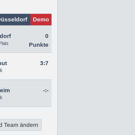
üsseldorf
Demo
dorf
0
Platz
Punkte
hut
3:7
6
heim
-:-
6
d Team ändern