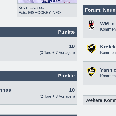
Kevin Lavallee.
Forum: Neue
Foto: EISHOCKEY.INFO
WM in 
Komment
Punkte
10
Krefel
(3 Tore + 7 Vorlagen)
Komment
Yannic
Punkte
Komment
anhas
10
(2 Tore + 8 Vorlagen)
Weitere Kom