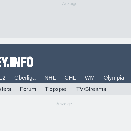
Anzeige
L2
Oberliga
NHL
CHL
WM
Olympia
sfers
Forum
Tippspiel
TV/Streams
Anzeige