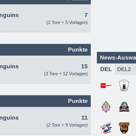
inguins
7
(2 Tore + 5 Vorlagen)
Punkte
News-Auswa
inguins
15
DEL
(3 Tore + 12 Vorlagen)
Punkte
inguins
11
(2 Tore + 9 Vorlagen)