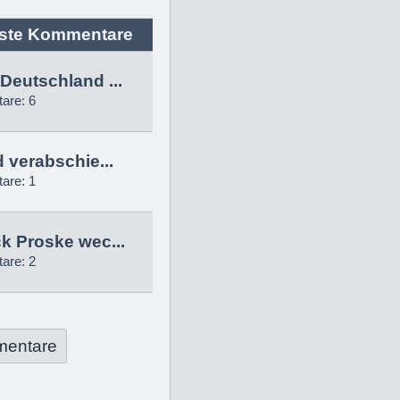
ste Kommentare
Deutschland ...
are: 6
d verabschie...
are: 1
k Proske wec...
are: 2
mentare