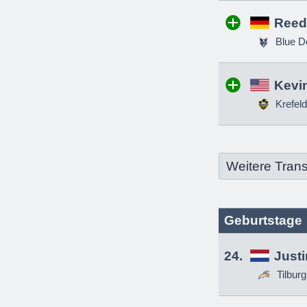
Reed
Blue D
Kevin
Krefeld
Weitere Trans
Geburtstage
24.
Just
Tilbur