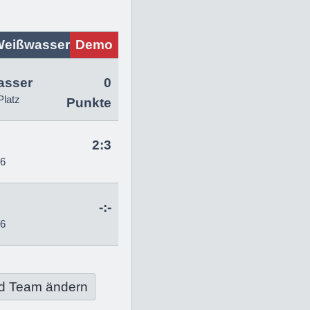
Weißwasser
Demo
asser
0
Platz
Punkte
2:3
26
-:-
26
d Team ändern