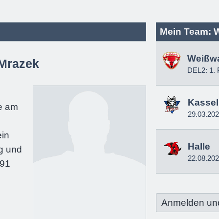
Mein Team: 
Weißw
 Mrazek
DEL2: 1. 
e
Kassel
e am
29.03.20
in
Halle
g und
22.08.20
191
Anmelden un