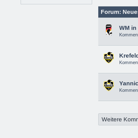
Forum: Neue
WM in 
Komment
Krefel
Komment
Yannic
Komment
Weitere Kom