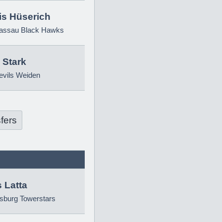
is Hüserich
ssau Black Hawks
 Stark
evils Weiden
fers
 Latta
sburg Towerstars