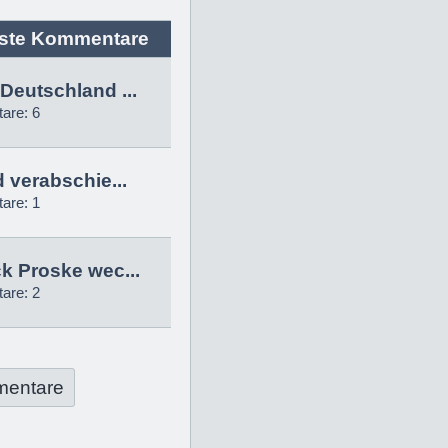
ste Kommentare
Deutschland ...
are: 6
d verabschie...
are: 1
k Proske wec...
are: 2
mentare