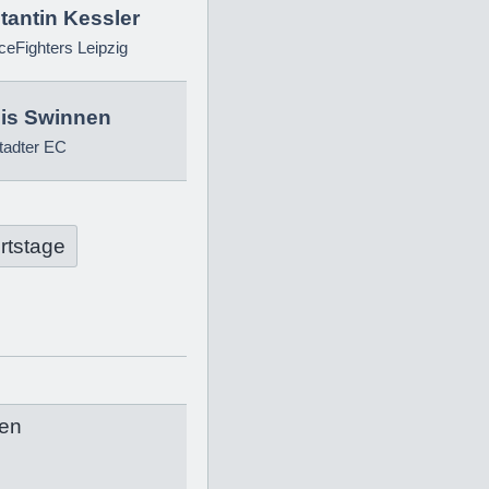
tantin Kessler
eFighters Leipzig
is Swinnen
tadter EC
rtstage
en