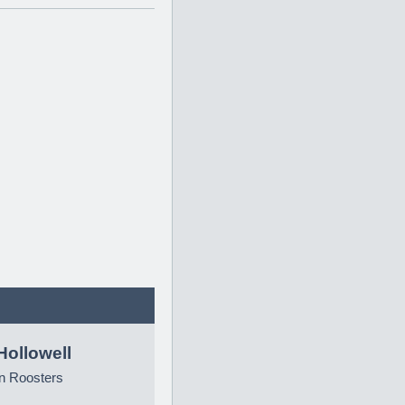
Hollowell
n Roosters