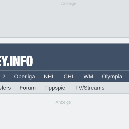
Anzeige
L2
Oberliga
NHL
CHL
WM
Olympia
sfers
Forum
Tippspiel
TV/Streams
Anzeige