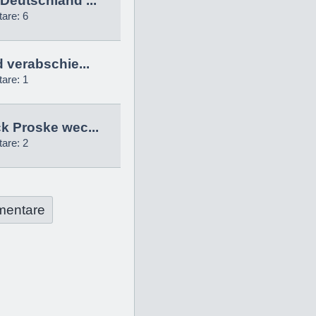
Deutschland ...
are: 6
d verabschie...
are: 1
k Proske wec...
are: 2
mentare