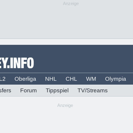
Anzeige
L2
Oberliga
NHL
CHL
WM
Olympia
sfers
Forum
Tippspiel
TV/Streams
Anzeige