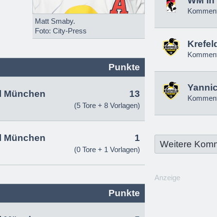
WM in 
Komment
Matt Smaby.
Foto: City-Press
Krefel
Komment
Punkte
Yannic
l München
13
Komment
(5 Tore + 8 Vorlagen)
l München
1
Weitere Kom
(0 Tore + 1 Vorlagen)
Anzeige
Punkte