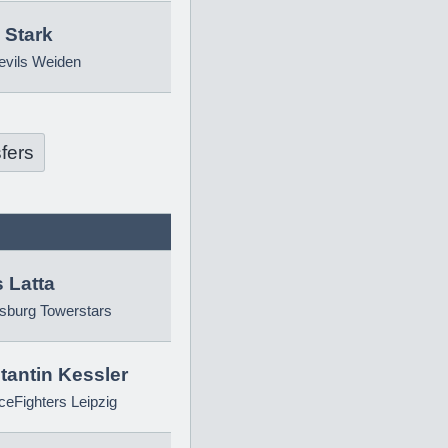
 Stark
evils Weiden
fers
 Latta
sburg Towerstars
tantin Kessler
eFighters Leipzig