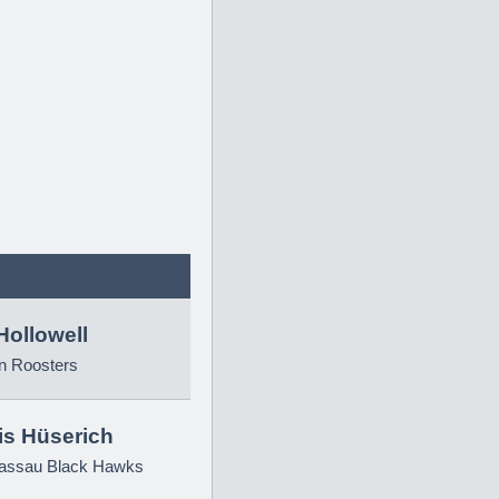
Hollowell
n Roosters
is Hüserich
ssau Black Hawks