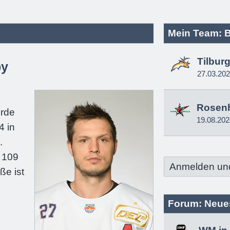
Mein Team: B
Tilbur
by
27.03.20
e
Rosen
urde
19.08.202
4 in
.
 109
Anmelden un
ße ist
Forum: Neue