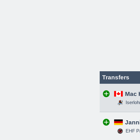
Transfers
Mac 
Iserloh
Jann
EHF Pa