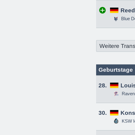
Reed
Blue D
Weitere Trans
Geburtstage
28.
Louis
Raven
30.
Kons
KSW Ic