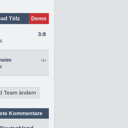
ad Tölz
Demo
g
3:8
26
heim
-:-
6
d Team ändern
ste Kommentare