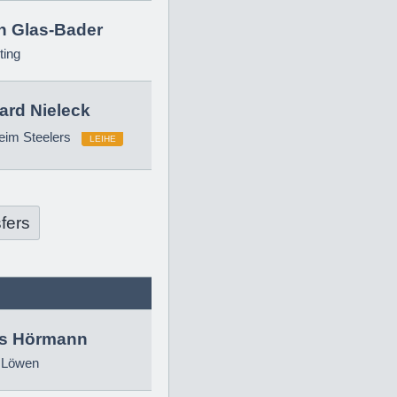
in Glas-Bader
ting
ard Nieleck
eim Steelers
LEIHE
fers
as Hörmann
 Löwen