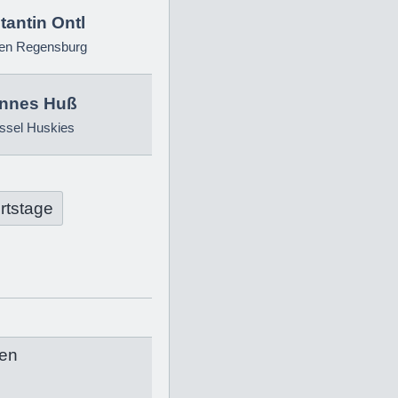
antin Ontl
ren Regensburg
nnes Huß
ssel Huskies
rtstage
en