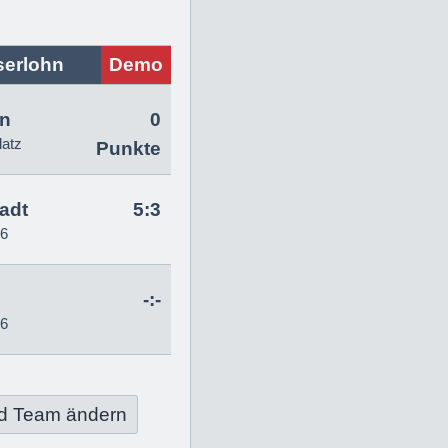
serlohn
Demo
hn
0
latz
Punkte
tadt
5:3
26
-:-
26
d Team ändern