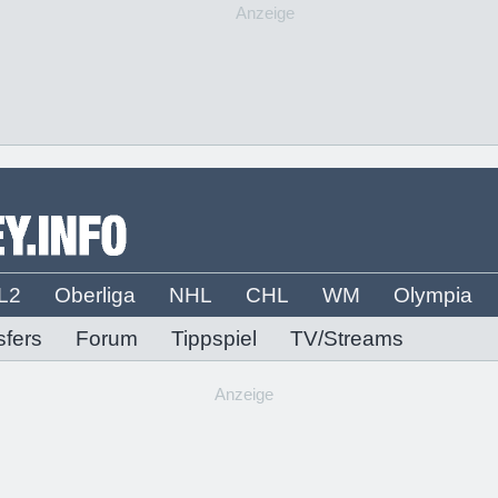
Anzeige
L2
Oberliga
NHL
CHL
WM
Olympia
sfers
Forum
Tippspiel
TV/Streams
Anzeige