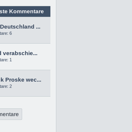
ste Kommentare
Deutschland ...
are: 6
d verabschie...
are: 1
k Proske wec...
are: 2
mentare