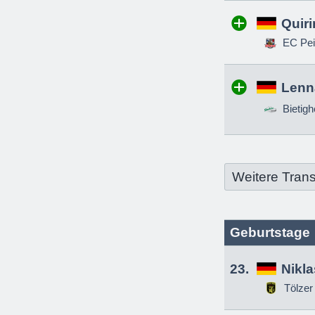
Quir
EC Pei
Lenn
Bietigh
Weitere Trans
Geburtstage
23.
Nikl
Tölzer