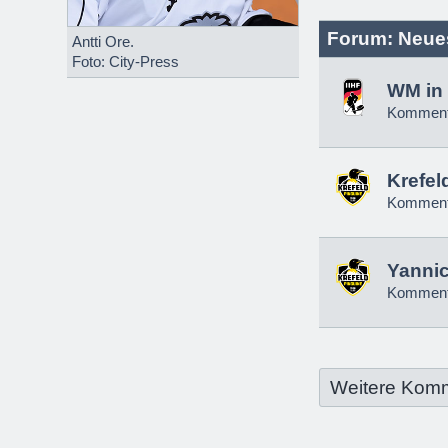
Forum: Neue
Antti Ore.
Foto: City-Press
WM in 
Komment
Krefel
Komment
Yannic
Komment
Weitere Kom