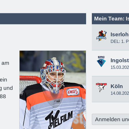
Mein Team: I
Iserlo
DEL: 1. P
e
Ingols
e am
15.03.20
ein
Köln
g und
14.08.20
188
Anmelden un