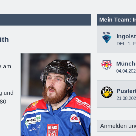
Mein Team: I
Ingols
ith
DEL: 1. P
e
Münch
e am
04.04.202
Pustert
g und
21.08.20
180
Anmelden un