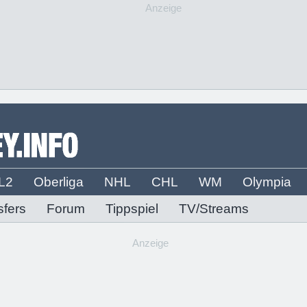
Anzeige
L2
Oberliga
NHL
CHL
WM
Olympia
sfers
Forum
Tippspiel
TV/Streams
Anzeige