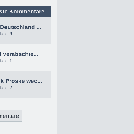
ste Kommentare
Deutschland ...
are: 6
d verabschie...
are: 1
k Proske wec...
are: 2
mentare