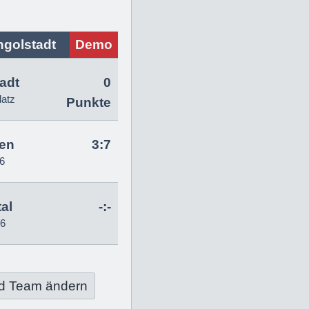
ngolstadt
Demo
tadt
0
latz
Punkte
en
3:7
6
al
-:-
26
d Team ändern