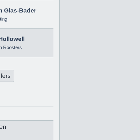
in Glas-Bader
ting
Hollowell
n Roosters
fers
en