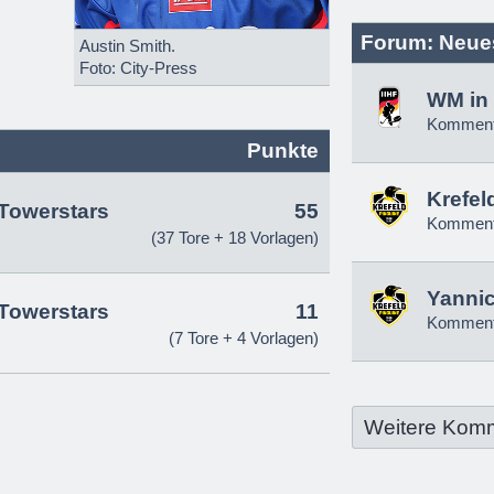
Forum: Neue
Austin Smith.
Foto: City-Press
WM in 
Komment
Punkte
Krefel
Towerstars
55
Komment
(37 Tore + 18 Vorlagen)
Yannic
Towerstars
11
Komment
(7 Tore + 4 Vorlagen)
Weitere Kom