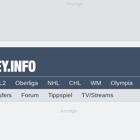
Anzeige
L2
Oberliga
NHL
CHL
WM
Olympia
sfers
Forum
Tippspiel
TV/Streams
Anzeige