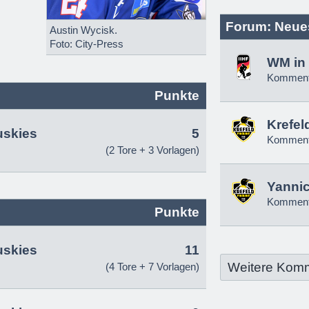
Forum: Neue
Austin Wycisk.
Foto: City-Press
WM in 
Komment
Punkte
Krefel
uskies
5
Komment
(2 Tore + 3 Vorlagen)
Yannic
Komment
Punkte
uskies
11
Weitere Kom
(4 Tore + 7 Vorlagen)