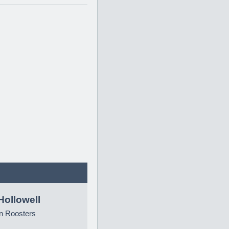
Hollowell
n Roosters