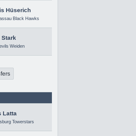
is Hüserich
ssau Black Hawks
 Stark
evils Weiden
fers
 Latta
sburg Towerstars