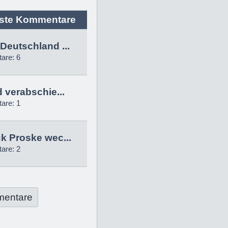
ste Kommentare
Deutschland ...
are: 6
d verabschie...
are: 1
k Proske wec...
are: 2
mentare