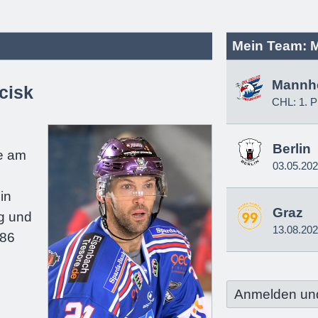
Mein Team: 
Mannh
cisk
CHL: 1. P
e
Berlin
e am
03.05.20
in
Graz
g und
13.08.20
186
Anmelden un