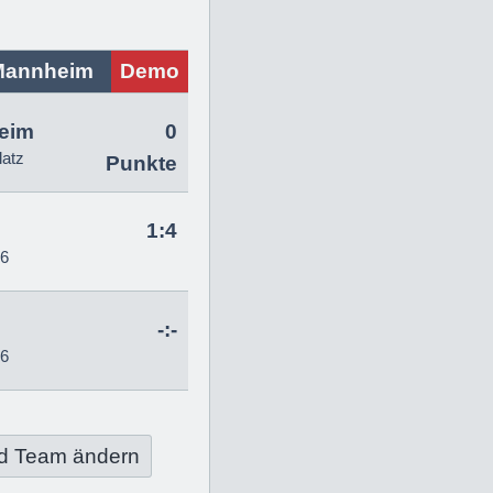
Mannheim
Demo
eim
0
latz
Punkte
1:4
26
-:-
26
d Team ändern