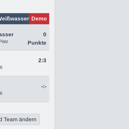
Weißwasser
Demo
asser
0
Platz
Punkte
2:3
26
-:-
26
d Team ändern