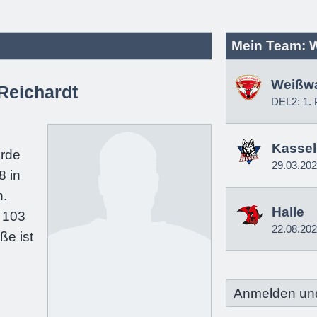
Mein Team: 
Weißw
Reichardt
DEL2: 1. 
e
Kassel
urde
29.03.20
8 in
.
Halle
 103
22.08.20
ße ist
Anmelden un