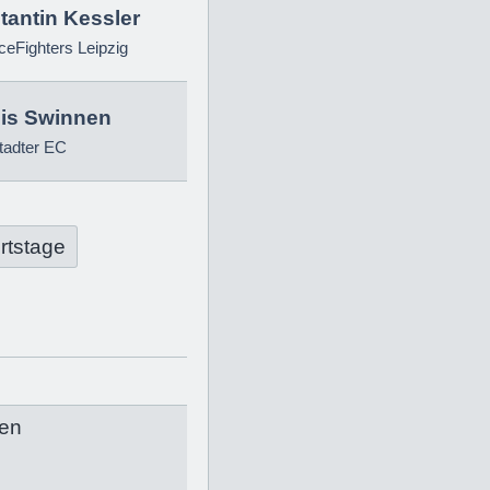
tantin Kessler
eFighters Leipzig
is Swinnen
tadter EC
rtstage
en