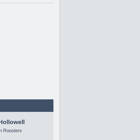
Hollowell
n Roosters