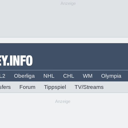
Anzeige
L2
Oberliga
NHL
CHL
WM
Olympia
sfers
Forum
Tippspiel
TV/Streams
Anzeige