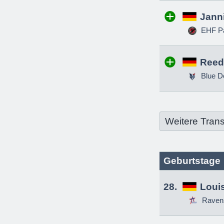
Jann
EHF Pa
Reed
Blue D
Weitere Trans
Geburtstage
28.
Louis
Raven