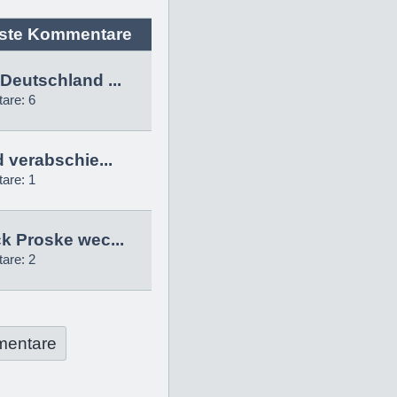
ste Kommentare
Deutschland ...
are: 6
d verabschie...
are: 1
k Proske wec...
are: 2
mentare