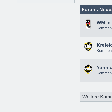
Forum: Neue
WM in 
Komment
Krefel
Komment
Yannic
Komment
Weitere Kom