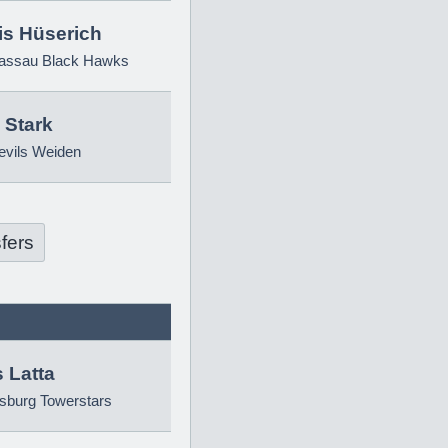
is Hüserich
ssau Black Hawks
 Stark
evils Weiden
fers
 Latta
sburg Towerstars