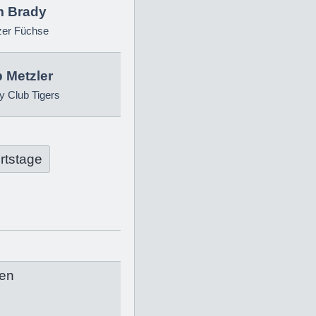
 Brady
zer Füchse
p Metzler
 Club Tigers
rtstage
en