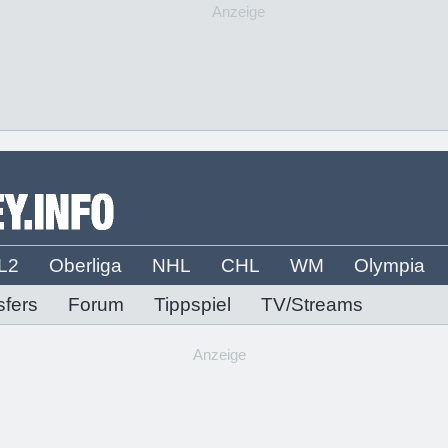
Anzeige
L2
Oberliga
NHL
CHL
WM
Olympia
sfers
Forum
Tippspiel
TV/Streams
Anzeige