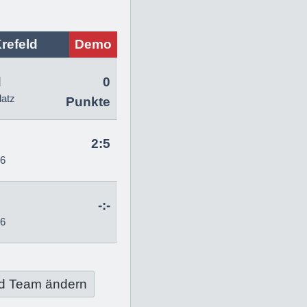
refeld
Demo
d
0
latz
Punkte
2:5
26
-:-
26
d Team ändern