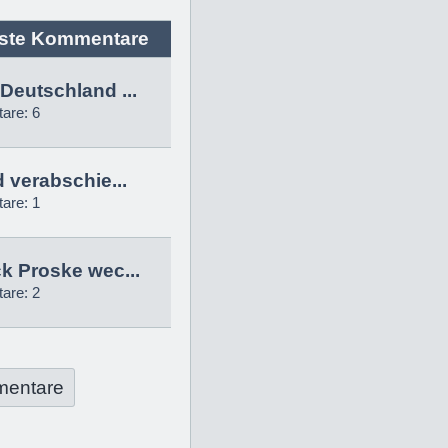
ste Kommentare
Deutschland ...
are: 6
d verabschie...
are: 1
k Proske wec...
are: 2
mentare