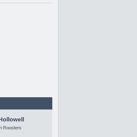
Hollowell
n Roosters