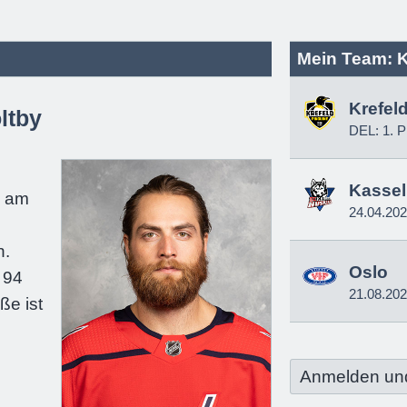
Mein Team: K
Krefel
ltby
DEL: 1. P
e
Kassel
e am
24.04.20
n.
Oslo
 94
21.08.20
ße ist
Anmelden un