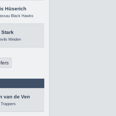
is Hüserich
ssau Black Hawks
 Stark
evils Weiden
fers
in van de Ven
g Trappers