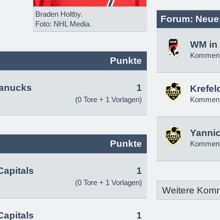
Braden Holtby.
Forum: Neue
Foto: NHL Media.
WM in 
Komment
Punkte
anucks
1
Krefel
(0 Tore + 1 Vorlagen)
Komment
Yannic
Punkte
Komment
apitals
1
(0 Tore + 1 Vorlagen)
Weitere Kom
apitals
1