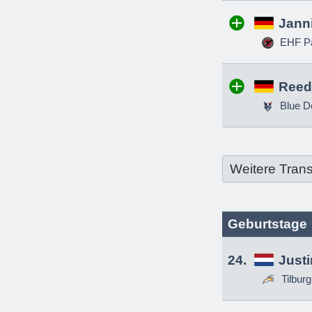
Jann
EHF Pa
Reed
Blue D
Weitere Trans
Geburtstage
24.
Just
Tilbur