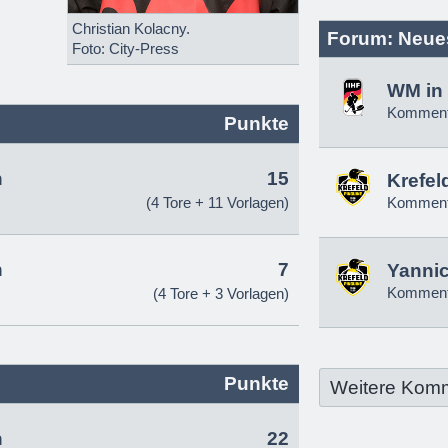
Christian Kolacny.
Forum: Neue
Foto: City-Press
WM in 
Komment
Punkte
n
15
Krefel
(4 Tore + 11 Vorlagen)
Komment
n
7
Yannic
Komment
(4 Tore + 3 Vorlagen)
Punkte
Weitere Kom
n
22