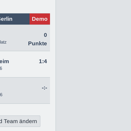
erlin
Demo
0
latz
Punkte
eim
1:4
6
-:-
26
d Team ändern