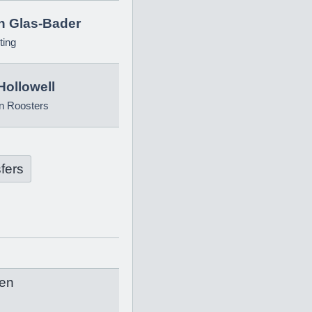
in Glas-Bader
ting
Hollowell
n Roosters
fers
en