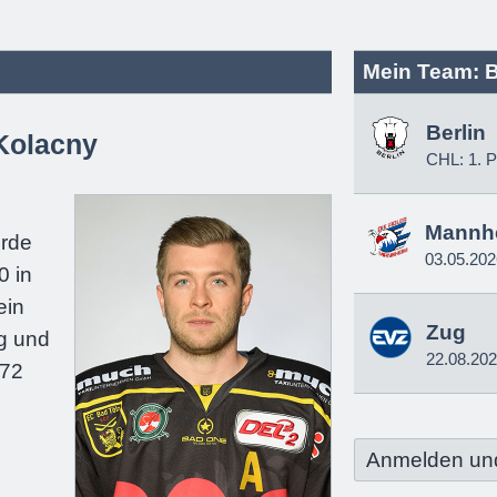
Mein Team: B
Berlin
 Kolacny
CHL: 1. P
e
Mannh
urde
03.05.202
0 in
ein
Zug
g und
22.08.20
172
Anmelden un