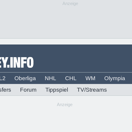
Anzeige
L2
Oberliga
NHL
CHL
WM
Olympia
sfers
Forum
Tippspiel
TV/Streams
Anzeige