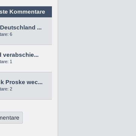
ste Kommentare
Deutschland ...
are: 6
d verabschie...
are: 1
k Proske wec...
are: 2
mentare