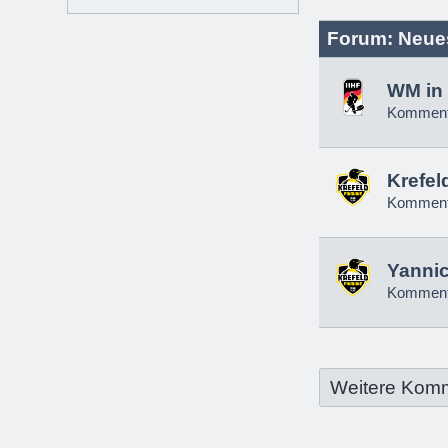
Forum: Neue
WM in 
Komment
Krefel
Komment
Yannic
Komment
Weitere Kom