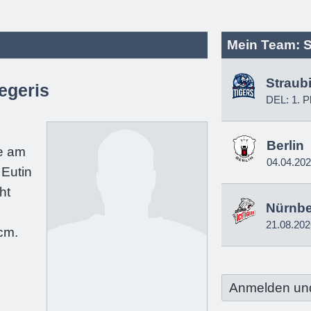
Mein Team: S
Straub
egeris
DEL: 1. P
e
Berlin
e am
04.04.20
 Eutin
ht
Nürnb
e
21.08.202
cm.
Anmelden un