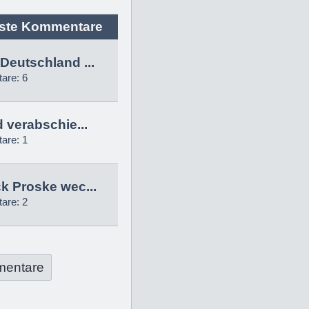
ste Kommentare
Deutschland ...
are: 6
d verabschie...
are: 1
k Proske wec...
are: 2
mentare