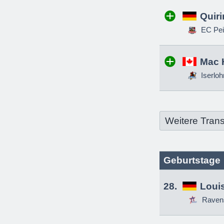
Quir
EC Pei
Mac 
Iserloh
Weitere Trans
Geburtstage
28.
Louis
Raven