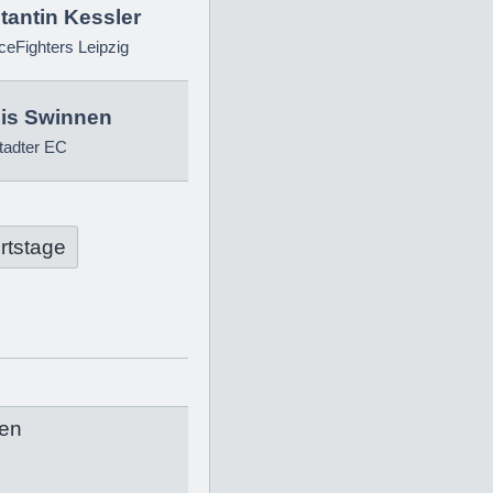
tantin Kessler
eFighters Leipzig
is Swinnen
tadter EC
rtstage
en