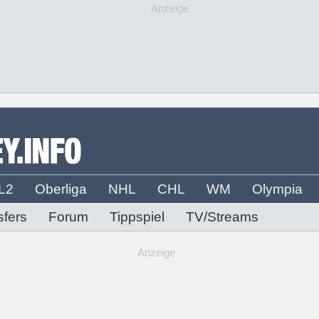
Anzeige
L2
Oberliga
NHL
CHL
WM
Olympia
sfers
Forum
Tippspiel
TV/Streams
Anzeige