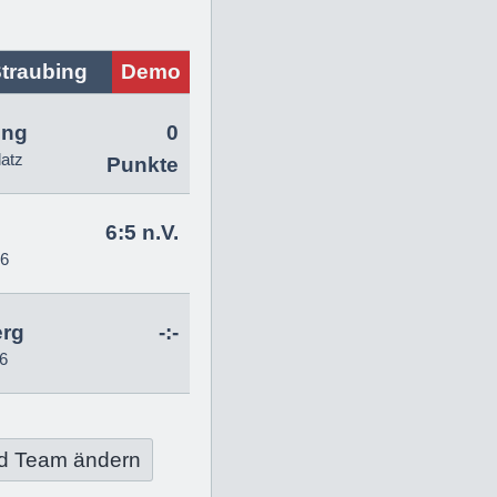
traubing
Demo
ing
0
latz
Punkte
6:5 n.V.
26
erg
-:-
6
d Team ändern