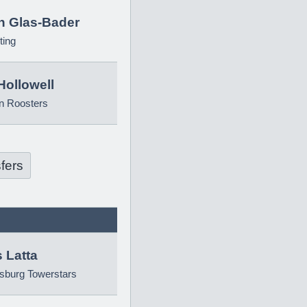
in Glas-Bader
ting
Hollowell
n Roosters
fers
 Latta
sburg Towerstars