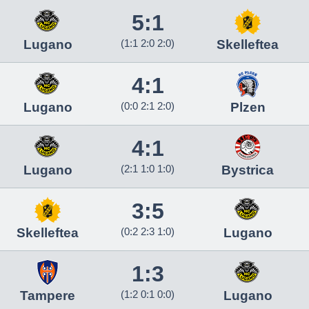
5:1
Lugano
(1:1 2:0 2:0)
Skelleftea
4:1
Lugano
(0:0 2:1 2:0)
Plzen
4:1
Lugano
(2:1 1:0 1:0)
Bystrica
3:5
Skelleftea
(0:2 2:3 1:0)
Lugano
1:3
Tampere
(1:2 0:1 0:0)
Lugano