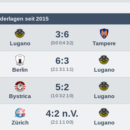
derlagen seit 2015
3:6
Lugano
(0:0 0:4 3:2)
Tampere
6:3
Berlin
(2:1 3:1 1:1)
Lugano
5:2
Bystrica
(1:0 3:2 1:0)
Lugano
4:2 n.V.
Zürich
(2:1 1:1 0:0)
Lugano