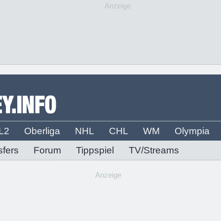
Anzeige
L2
Oberliga
NHL
CHL
WM
Olympia
sfers
Forum
Tippspiel
TV/Streams
Anzeige