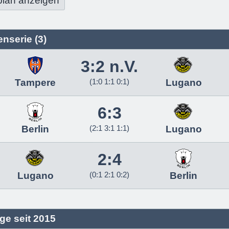
plan anzeigen
nserie (3)
3:2 n.V.
Tampere
(1:0 1:1 0:1)
Lugano
6:3
Berlin
(2:1 3:1 1:1)
Lugano
2:4
Lugano
(0:1 2:1 0:2)
Berlin
ge seit 2015