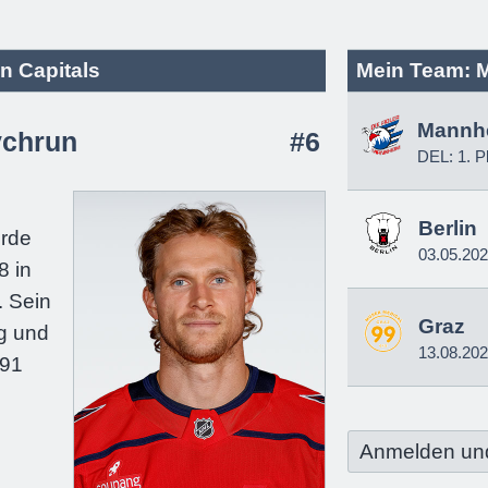
n Capitals
Mein Team: 
Mannh
ychrun
#6
DEL: 1. P
e
Berlin
urde
03.05.20
8 in
 Sein
Graz
g und
13.08.20
191
Anmelden un