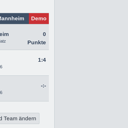
Mannheim
Demo
eim
0
latz
Punkte
1:4
26
-:-
26
d Team ändern