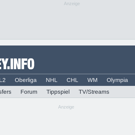
Anzeige
L2
Oberliga
NHL
CHL
WM
Olympia
sfers
Forum
Tippspiel
TV/Streams
Anzeige