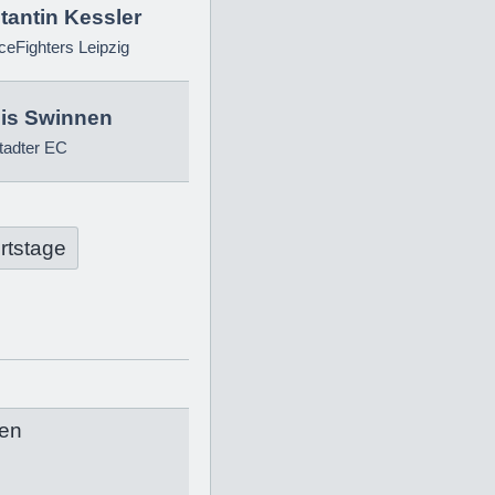
tantin Kessler
eFighters Leipzig
is Swinnen
tadter EC
rtstage
en