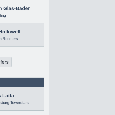
in Glas-Bader
ting
Hollowell
n Roosters
fers
 Latta
sburg Towerstars