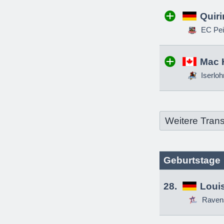
Quir
EC Pei
Mac 
Iserloh
Weitere Trans
Geburtstage
28.
Louis
Raven