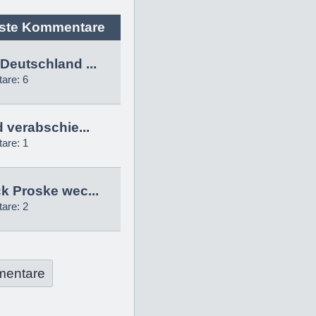
ste Kommentare
Deutschland ...
are: 6
d verabschie...
are: 1
k Proske wec...
are: 2
mentare