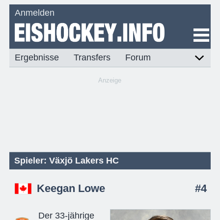
Anmelden
Ergebnisse
Transfers
Forum
Anzeige
Spieler: Växjö Lakers HC
Keegan Lowe
#4
Der 33-jährige