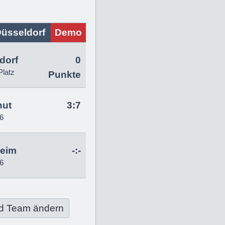
üsseldorf
Demo
dorf
0
Platz
Punkte
hut
3:7
6
heim
-:-
6
d Team ändern