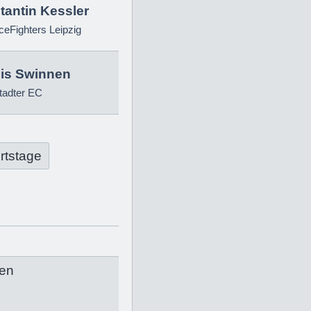
tantin Kessler
eFighters Leipzig
is Swinnen
tadter EC
rtstage
en