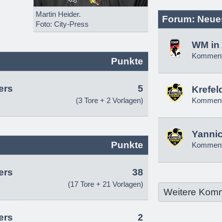
Martin Heider.
Forum: Neue
Foto: City-Press
WM in 
Komment
Punkte
ers
5
Krefel
(3 Tore + 2 Vorlagen)
Komment
Yannic
Punkte
Komment
ers
38
(17 Tore + 21 Vorlagen)
Weitere Kom
ers
2