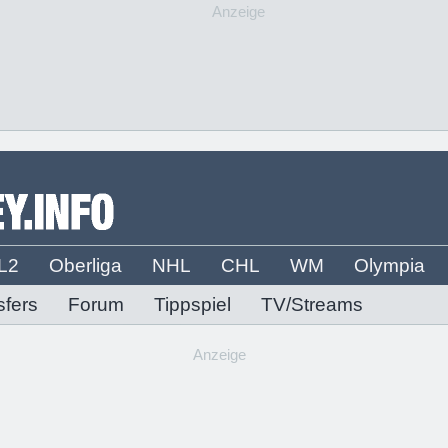
Anzeige
L2
Oberliga
NHL
CHL
WM
Olympia
sfers
Forum
Tippspiel
TV/Streams
Anzeige