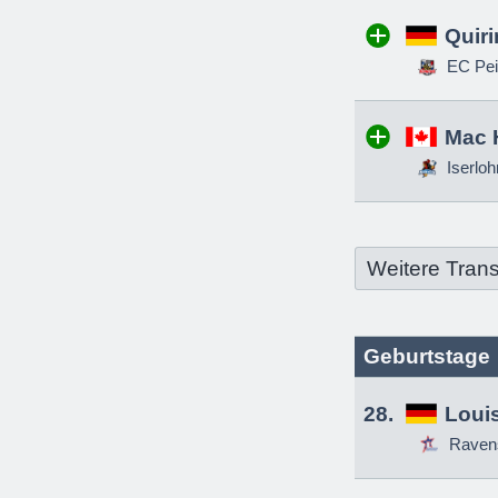
Quir
EC Pei
Mac 
Iserloh
Weitere Trans
Geburtstage
28.
Louis
Raven