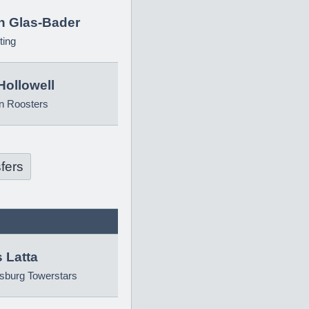
in Glas-Bader
ting
Hollowell
n Roosters
fers
 Latta
sburg Towerstars