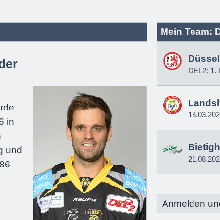
Mein Team: D
Düssel
der
DEL2: 1. 
e
Lands
urde
13.03.202
6 in
n
Bietig
g und
21.08.202
186
Anmelden un