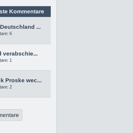
ste Kommentare
Deutschland ...
are: 6
d verabschie...
are: 1
k Proske wec...
are: 2
mentare