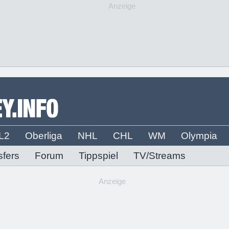
Anzeige
L2
Oberliga
NHL
CHL
WM
Olympia
sfers
Forum
Tippspiel
TV/Streams
Anzeige