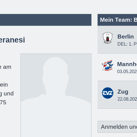
Mein Team: B
Berlin
ranesi
DEL: 1. P
e
Mannh
e am
03.05.202
ein
Zug
g und
22.08.20
175
Anmelden un