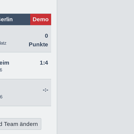
erlin
Demo
0
latz
Punkte
eim
1:4
6
-:-
26
d Team ändern