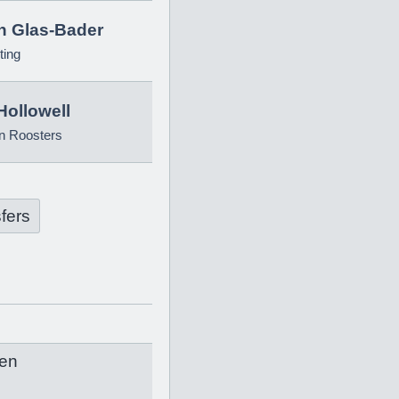
in Glas-Bader
ting
Hollowell
n Roosters
fers
en