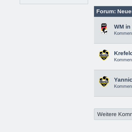
Forum: Neue
WM in 
Komment
Krefel
Komment
Yannic
Komment
Weitere Kom