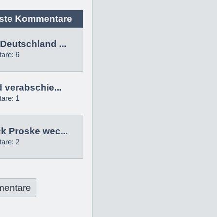
ste Kommentare
Deutschland ...
are: 6
d verabschie...
are: 1
k Proske wec...
are: 2
mentare