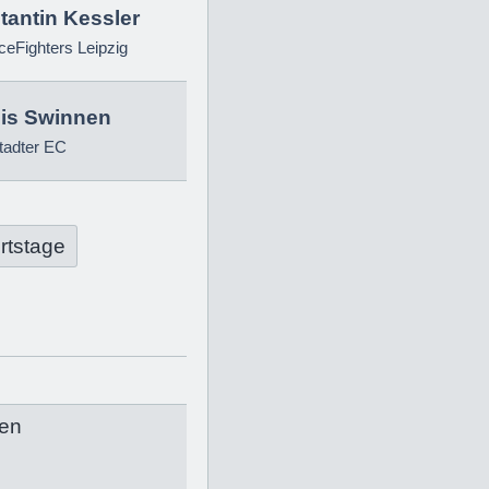
tantin Kessler
eFighters Leipzig
is Swinnen
tadter EC
rtstage
en