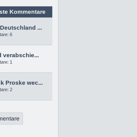
ste Kommentare
Deutschland ...
are: 6
d verabschie...
are: 1
k Proske wec...
are: 2
mentare