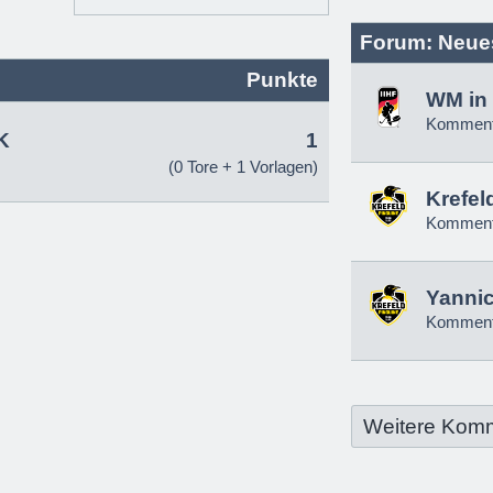
Forum: Neue
Punkte
WM in 
Komment
K
1
(0 Tore + 1 Vorlagen)
Krefel
Komment
Yannic
Komment
Weitere Kom