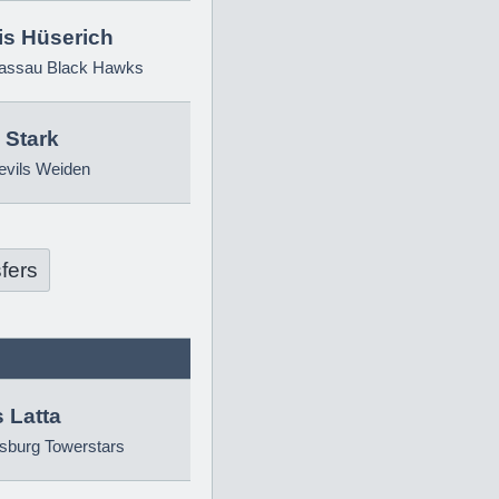
is Hüserich
ssau Black Hawks
 Stark
evils Weiden
fers
 Latta
sburg Towerstars