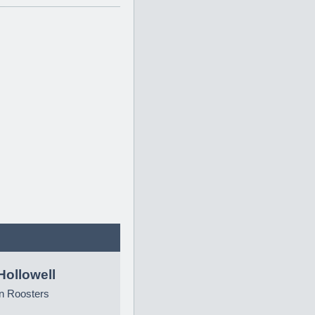
Hollowell
n Roosters