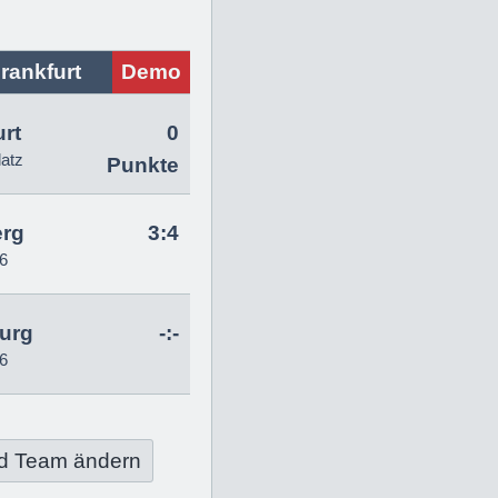
rankfurt
Demo
urt
0
latz
Punkte
erg
3:4
6
urg
-:-
6
d Team ändern