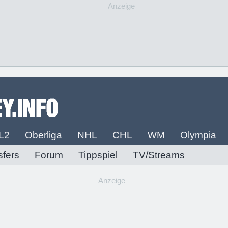
Anzeige
L2
Oberliga
NHL
CHL
WM
Olympia
sfers
Forum
Tippspiel
TV/Streams
Anzeige