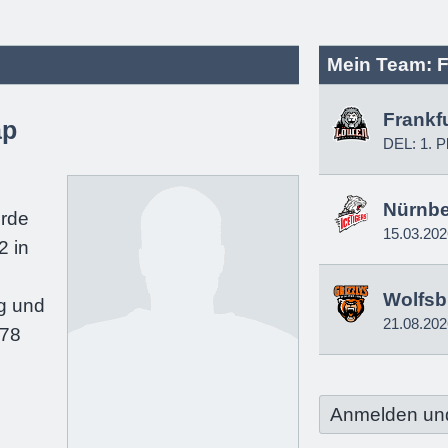
Mein Team: F
Frankf
ap
DEL: 1. P
e
Nürnb
urde
15.03.202
2 in
Wolfsb
g und
21.08.202
178
Anmelden un