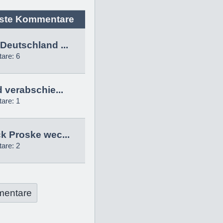
ste Kommentare
Deutschland ...
are: 6
d verabschie...
are: 1
k Proske wec...
are: 2
mentare