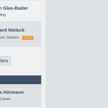
in Glas-Bader
ting
ard Nieleck
eim Steelers
LEIHE
fers
as Hörmann
 Löwen