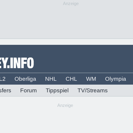
Anzeige
L2
Oberliga
NHL
CHL
WM
Olympia
sfers
Forum
Tippspiel
TV/Streams
Anzeige