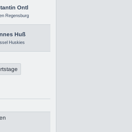
antin Ontl
ren Regensburg
nnes Huß
ssel Huskies
rtstage
en