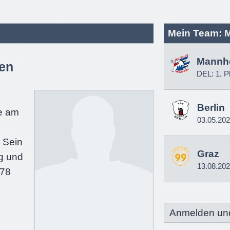
Mein Team: 
Mannh
en
DEL: 1. P
e
Berlin
e am
03.05.20
 Sein
Graz
g und
13.08.20
178
Anmelden un