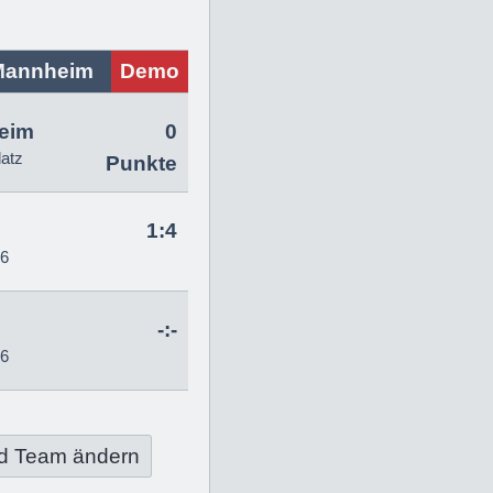
Mannheim
Demo
eim
0
latz
Punkte
1:4
26
-:-
26
d Team ändern