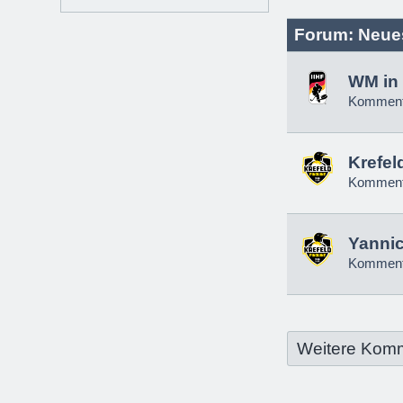
Forum: Neue
WM in 
Komment
Krefel
Komment
Yannic
Komment
Weitere Kom