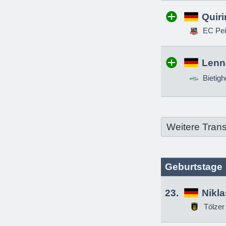
Quir
EC Pei
Lenn
Bietigh
Weitere Trans
Geburtstage
23.
Nikl
Tölzer