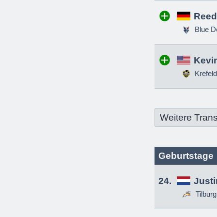
Reed
Blue D
Kevin
Krefeld
Weitere Trans
Geburtstage
24.
Just
Tilbur