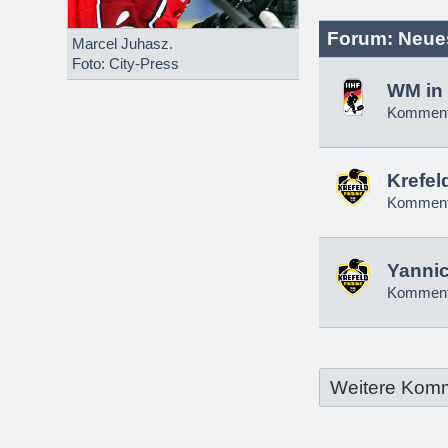
Forum: Neue
Marcel Juhasz.
Foto: City-Press
WM in 
Komment
Krefel
Komment
Yannic
Komment
Weitere Kom