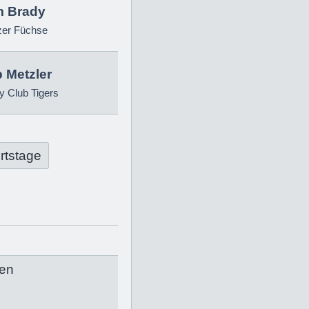
 Brady
zer Füchse
p Metzler
 Club Tigers
rtstage
en