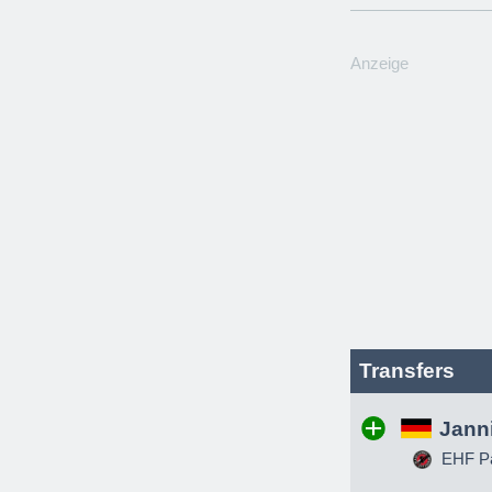
Anzeige
Transfers
Jann
EHF Pa