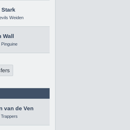
 Stark
evils Weiden
 Wall
 Pinguine
fers
in van de Ven
g Trappers