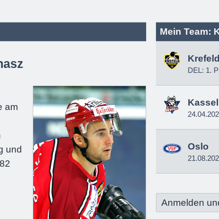
Mein Team: K
Krefel
hasz
DEL: 1. P
e
Kassel
e am
24.04.20
n
Oslo
g und
21.08.20
182
Anmelden un