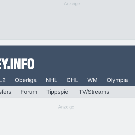
Anzeige
L2
Oberliga
NHL
CHL
WM
Olympia
sfers
Forum
Tippspiel
TV/Streams
Anzeige