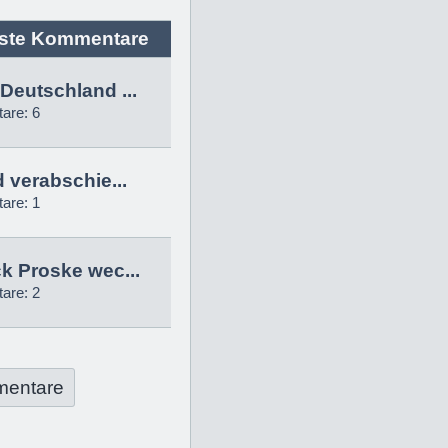
ste Kommentare
Deutschland ...
are: 6
d verabschie...
are: 1
k Proske wec...
are: 2
mentare