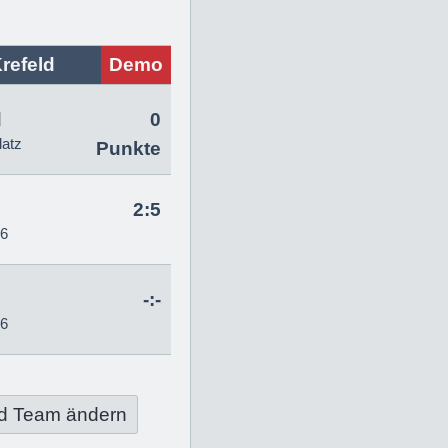
refeld
Demo
d
0
latz
Punkte
2:5
26
-:-
26
d Team ändern