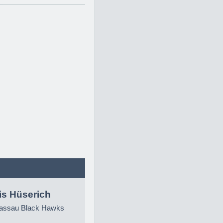
is Hüserich
ssau Black Hawks