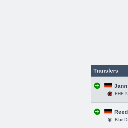
Transfers
Jann
EHF Pa
Reed
Blue D