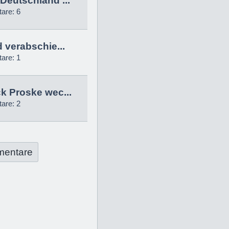
Deutschland ...
are: 6
d verabschie...
are: 1
k Proske wec...
are: 2
mentare