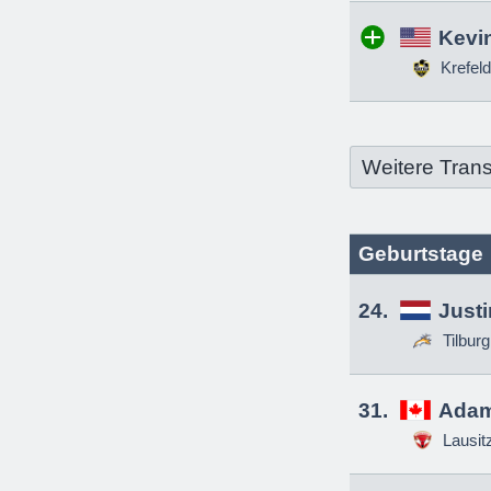
Kevin
Krefeld
Weitere Trans
Geburtstage
24.
Just
Tilbur
31.
Adam
Lausit