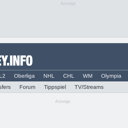
Anzeige
L2
Oberliga
NHL
CHL
WM
Olympia
sfers
Forum
Tippspiel
TV/Streams
Anzeige