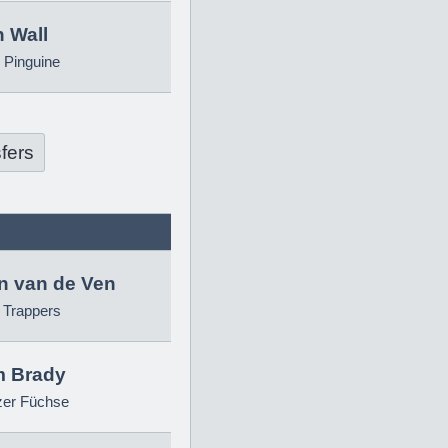
 Wall
 Pinguine
fers
in van de Ven
g Trappers
 Brady
zer Füchse