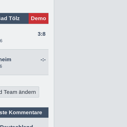
ad Tölz
Demo
g
3:8
26
heim
-:-
6
d Team ändern
ste Kommentare