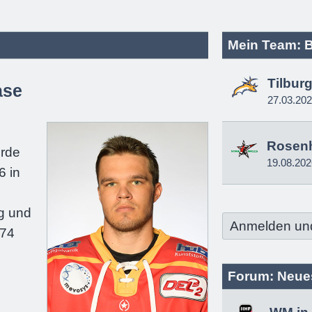
Mein Team: B
Tilbur
ase
27.03.20
e
Rosen
urde
19.08.202
6 in
g und
Anmelden un
174
Forum: Neue