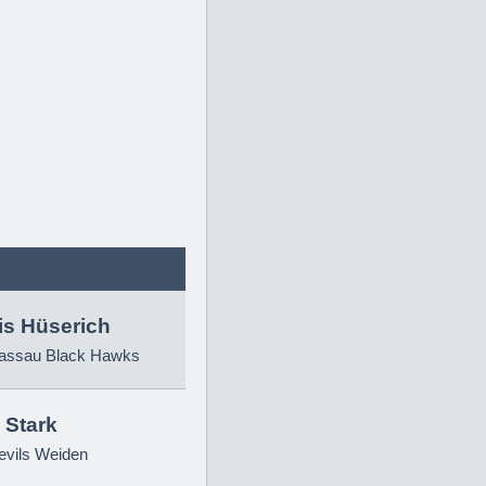
is Hüserich
ssau Black Hawks
 Stark
evils Weiden