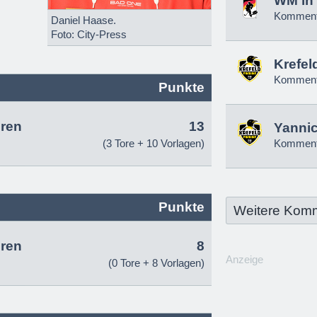
WM in 
Komment
Daniel Haase.
Foto: City-Press
Krefel
Komment
Punkte
ren
13
Yannic
(3 Tore + 10 Vorlagen)
Komment
Punkte
Weitere Kom
ren
8
Anzeige
(0 Tore + 8 Vorlagen)