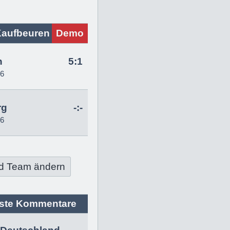
Kaufbeuren
Demo
n
5:1
26
rg
-:-
26
d Team ändern
ste Kommentare