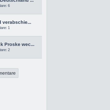
Deutschland ...
are: 6
d verabschie...
are: 1
k Proske wec...
are: 2
mentare