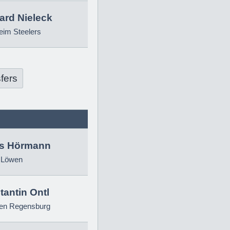
ard Nieleck
eim Steelers
fers
as Hörmann
 Löwen
antin Ontl
ren Regensburg