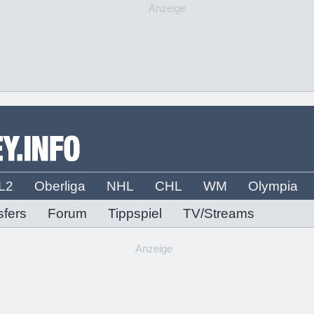
Anzeige
L2
Oberliga
NHL
CHL
WM
Olympia
sfers
Forum
Tippspiel
TV/Streams
Anzeige