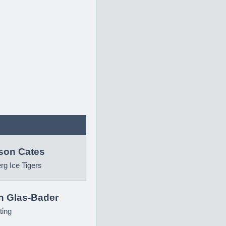
son Cates
g Ice Tigers
in Glas-Bader
ting