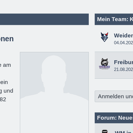
Mein Team: 
Weide
onen
04.04.20
e
Freibu
e am
21.08.20
ein
g und
Anmelden un
182
Forum: Neue