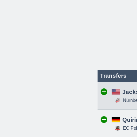
Transfers
Jack
Nürnber
Quir
EC Pei