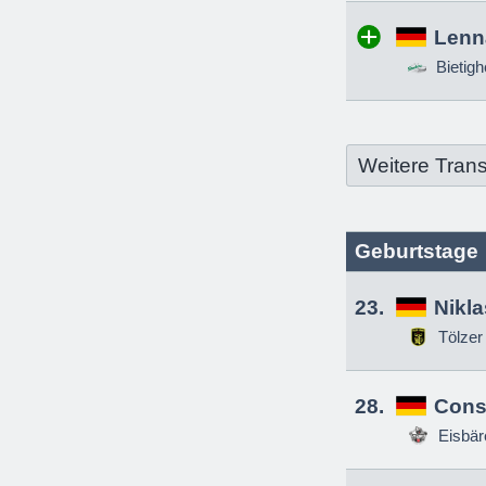
Lenn
Bietigh
Weitere Trans
Geburtstage
23.
Nikl
Tölzer
28.
Const
Eisbä