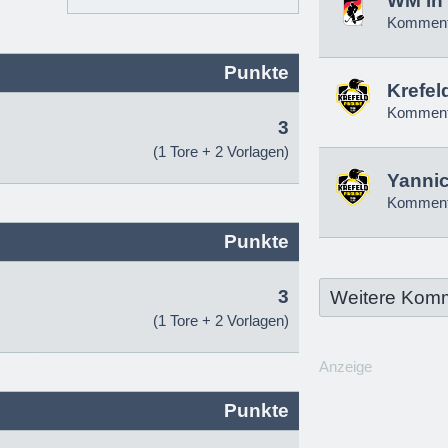
WM in 
Komment
Punkte
Krefel
Komment
3
(1 Tore + 2 Vorlagen)
Yannic
Komment
Punkte
3
Weitere Kom
(1 Tore + 2 Vorlagen)
Anzeige
Punkte