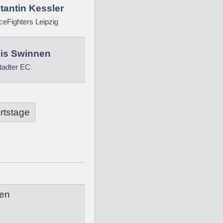
tantin Kessler
eFighters Leipzig
is Swinnen
tadter EC
rtstage
en