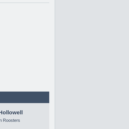
Hollowell
n Roosters