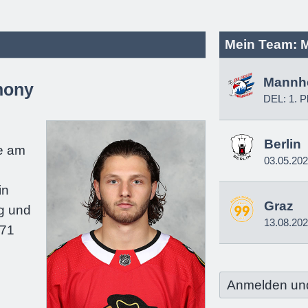
Mein Team: 
Mannh
hony
DEL: 1. P
e
Berlin
e am
03.05.20
in
Graz
g und
13.08.20
171
Anmelden un