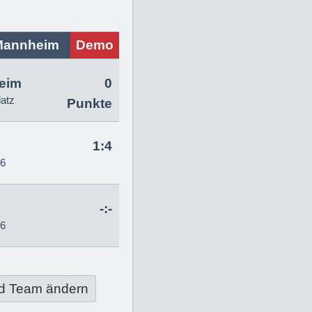
Mannheim
Demo
eim
0
latz
Punkte
1:4
26
-:-
26
d Team ändern