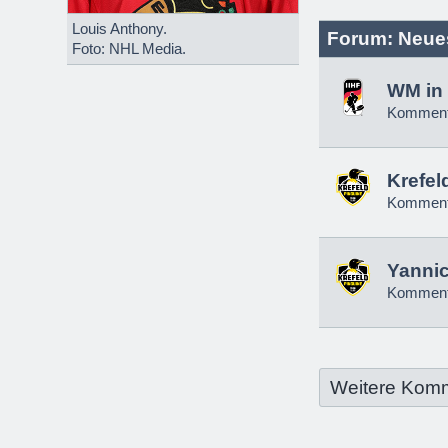
Louis Anthony.
Forum: Neue
Foto: NHL Media.
WM in 
Komment
Krefel
Komment
Yannic
Komment
Weitere Kom