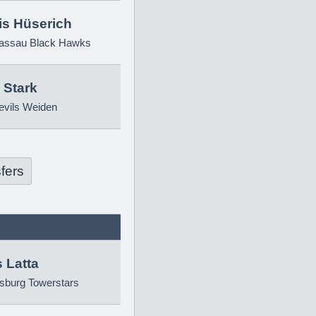
is Hüserich
ssau Black Hawks
 Stark
evils Weiden
fers
 Latta
sburg Towerstars