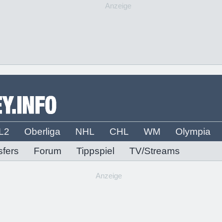
Anzeige
L2
Oberliga
NHL
CHL
WM
Olympia
sfers
Forum
Tippspiel
TV/Streams
Anzeige