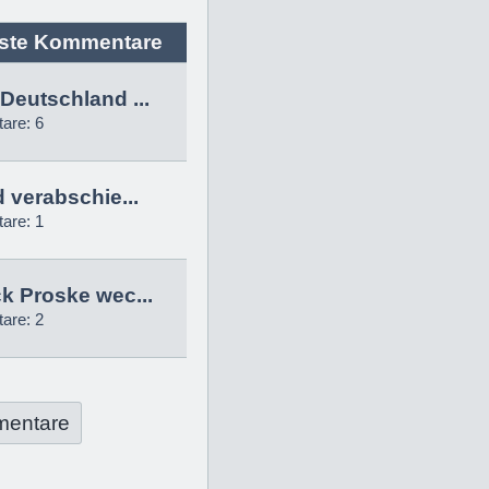
ste Kommentare
Deutschland ...
are: 6
d verabschie...
are: 1
k Proske wec...
are: 2
mentare