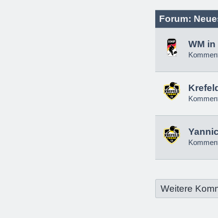
Forum: Neue
WM in 
Komment
Krefel
Komment
Yannic
Komment
Weitere Kom