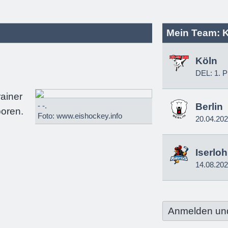
Mein Team: 
Köln
DEL: 1. P
rainer
- -.
Berlin
oren.
Foto: www.eishockey.info
20.04.20
Iserlo
14.08.20
Anmelden un