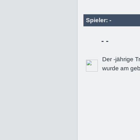
Spieler: -
- -
Der -jährige T
wurde am geb