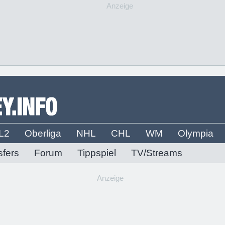
Anzeige
L2
Oberliga
NHL
CHL
WM
Olympia
sfers
Forum
Tippspiel
TV/Streams
Anzeige