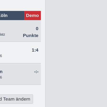
Köln
Demo
0
latz
Punkte
1:4
26
hn
-:-
26
d Team ändern