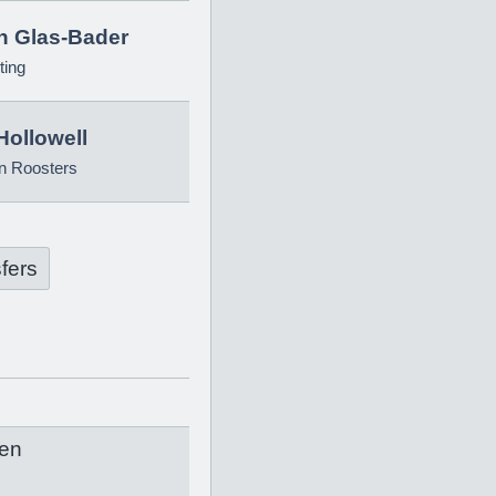
in Glas-Bader
ting
Hollowell
n Roosters
fers
en