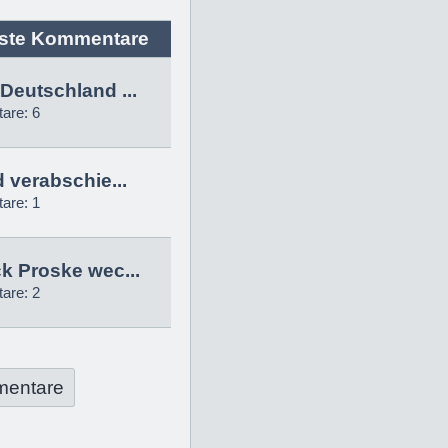
ste Kommentare
Deutschland ...
are: 6
d verabschie...
are: 1
k Proske wec...
are: 2
mentare