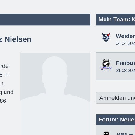
Mein Team: 
Weide
z Nielsen
04.04.20
e
Freibu
urde
21.08.20
8 in
in
g und
Anmelden un
186
Forum: Neue