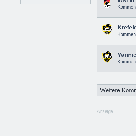
WM in 
Komment
Krefel
Komment
Yannic
Komment
Weitere Kom
Anzeige