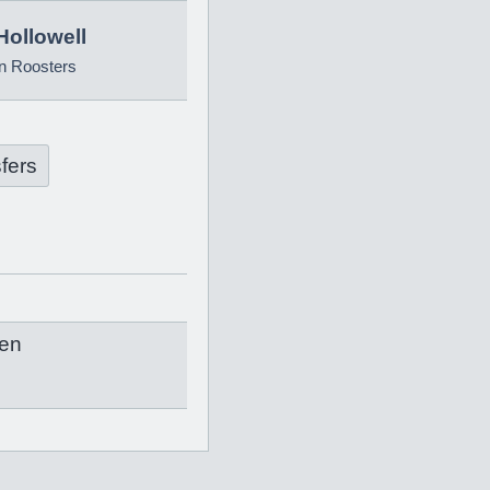
Hollowell
n Roosters
fers
en