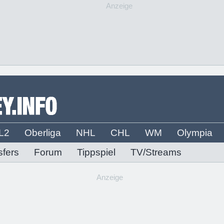
Anzeige
L2
Oberliga
NHL
CHL
WM
Olympia
sfers
Forum
Tippspiel
TV/Streams
Anzeige