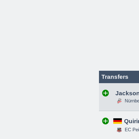
Transfers
Jackson
Nürnber
Quir
EC Pei