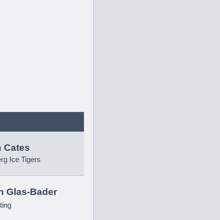
 Cates
g Ice Tigers
in Glas-Bader
ting