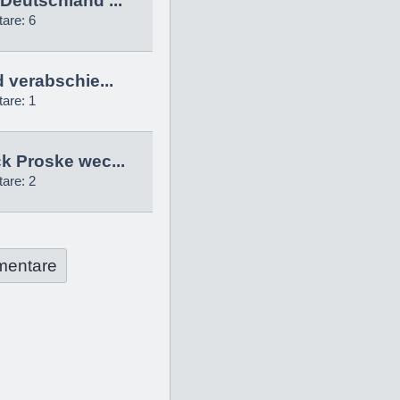
Deutschland ...
are: 6
d verabschie...
are: 1
k Proske wec...
are: 2
mentare