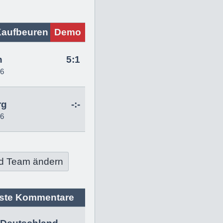
Kaufbeuren
Demo
n
5:1
26
rg
-:-
26
d Team ändern
ste Kommentare