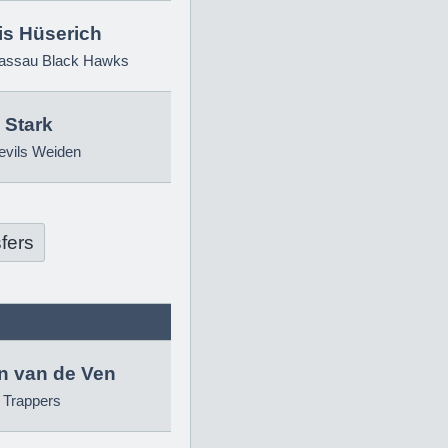
is Hüserich
ssau Black Hawks
 Stark
evils Weiden
fers
in van de Ven
g Trappers