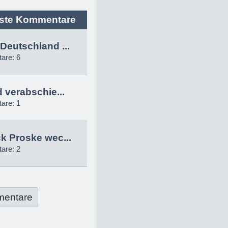
ste Kommentare
Deutschland ...
are: 6
d verabschie...
are: 1
k Proske wec...
are: 2
mentare