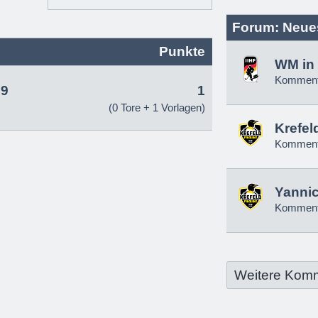
Forum: Neue
Punkte
WM in 
Komment
29
1
(0 Tore + 1 Vorlagen)
Krefel
Komment
Yannic
Komment
Weitere Kom