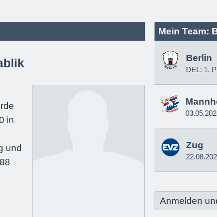
Mein Team: B
Berlin
blik
DEL: 1. P
e
Mannh
urde
03.05.202
0 in
Zug
g und
22.08.20
188
Anmelden un