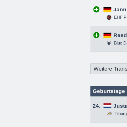
Jann
EHF Pa
Reed
Blue D
Weitere Trans
Geburtstage
24.
Just
Tilbur