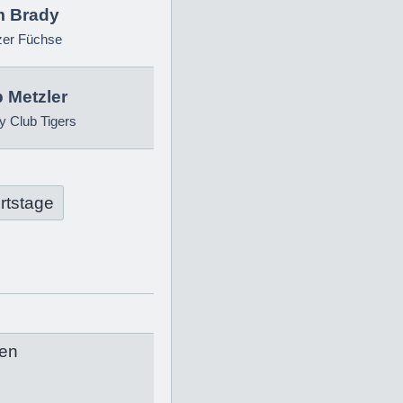
 Brady
zer Füchse
p Metzler
 Club Tigers
rtstage
en