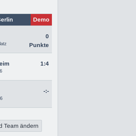
erlin
Demo
0
latz
Punkte
eim
1:4
6
-:-
26
d Team ändern