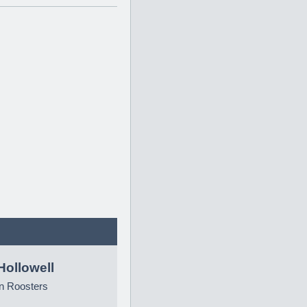
Hollowell
n Roosters