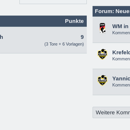
Forum: Neue
Punkte
WM in 
Komment
h
9
(3 Tore + 6 Vorlagen)
Krefel
Komment
Yannic
Komment
Weitere Kom