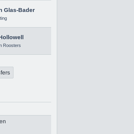
in Glas-Bader
ting
Hollowell
n Roosters
fers
en