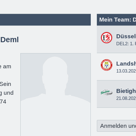
Mein Team: D
Düssel
 Deml
DEL2: 1. 
e
Lands
e am
13.03.202
Sein
Bietig
g und
21.08.202
174
Anmelden un