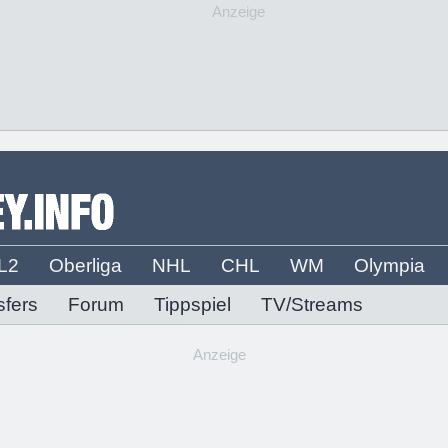
Anzeige
L2
Oberliga
NHL
CHL
WM
Olympia
sfers
Forum
Tippspiel
TV/Streams
Anzeige