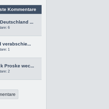
ste Kommentare
Deutschland ...
are: 6
d verabschie...
are: 1
k Proske wec...
are: 2
mentare