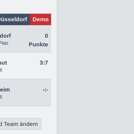
üsseldorf
Demo
dorf
0
Platz
Punkte
hut
3:7
6
heim
-:-
6
d Team ändern