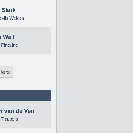
 Stark
evils Weiden
 Wall
 Pinguine
fers
in van de Ven
g Trappers