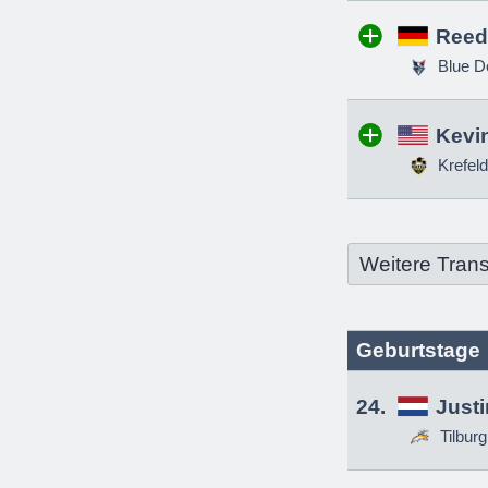
Reed
Blue D
Kevin
Krefeld
Weitere Trans
Geburtstage
24.
Just
Tilbur