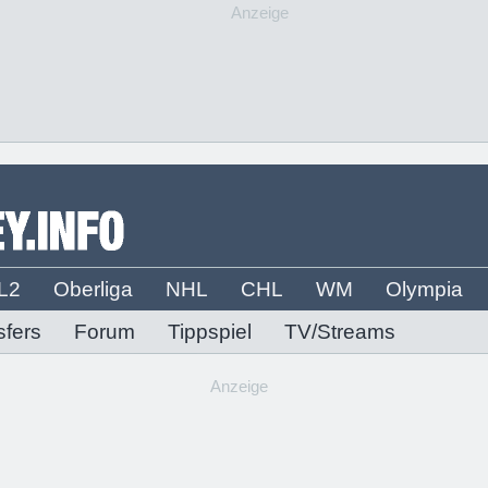
Anzeige
L2
Oberliga
NHL
CHL
WM
Olympia
sfers
Forum
Tippspiel
TV/Streams
Anzeige