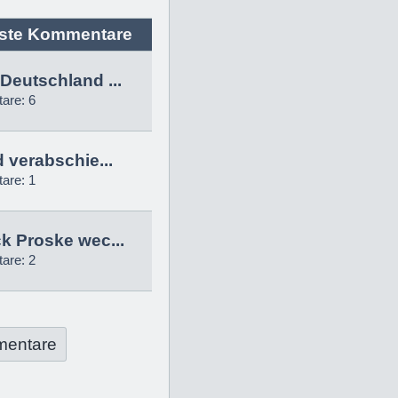
ste Kommentare
Deutschland ...
are: 6
d verabschie...
are: 1
k Proske wec...
are: 2
mentare