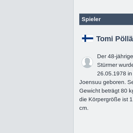
Spieler
Tomi Pöll
Der 48-jährig
Stürmer wurd
26.05.1978 in
Joensuu geboren. S
Gewicht beträgt 80 k
die Körpergröße ist 
cm.