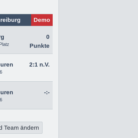
reiburg
Demo
rg
0
Platz
Punkte
uren
2:1 n.V.
6
uren
-:-
6
d Team ändern