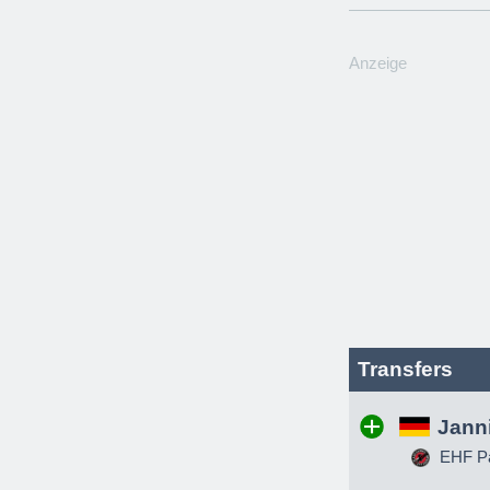
Anzeige
Transfers
Jann
EHF Pa