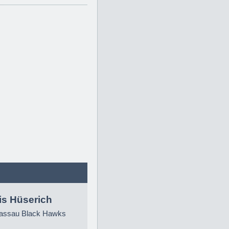
is Hüserich
ssau Black Hawks