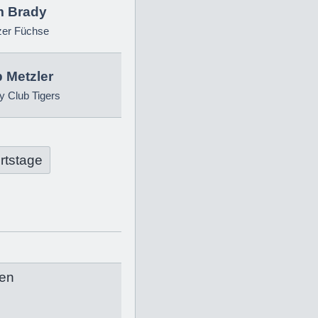
 Brady
zer Füchse
p Metzler
 Club Tigers
rtstage
en