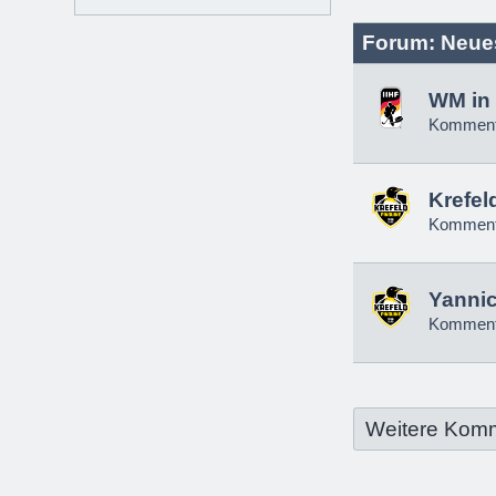
Forum: Neue
WM in 
Komment
Krefel
Komment
Yannic
Komment
Weitere Kom