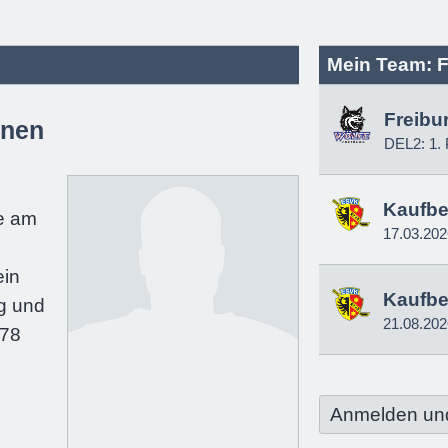
Mein Team: F
Freibu
änen
DEL2: 1. 
e
Kaufbe
e am
17.03.202
ein
Kaufbe
g und
21.08.202
178
Anmelden un