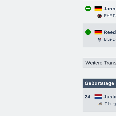
Jann
EHF Pa
Reed
Blue D
Weitere Trans
Geburtstage
24.
Just
Tilbur