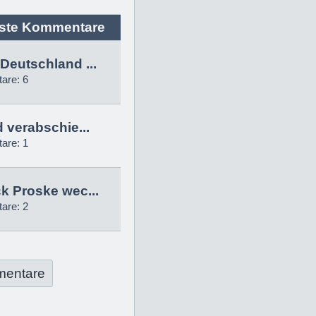
ste Kommentare
Deutschland ...
are: 6
d verabschie...
are: 1
k Proske wec...
are: 2
mentare