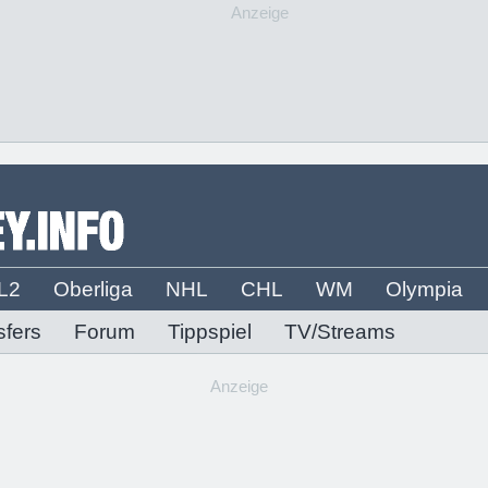
Anzeige
L2
Oberliga
NHL
CHL
WM
Olympia
sfers
Forum
Tippspiel
TV/Streams
Anzeige