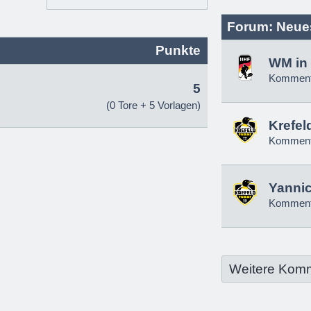
Forum: Neue
Punkte
WM in 
Komment
5
(0 Tore + 5 Vorlagen)
Krefel
Komment
Yannic
Komment
Weitere Kom