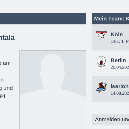
Mein Team: 
Köln
tala
DEL: 1. P
e
Berlin
e am
20.04.20
in
Iserlo
g und
14.08.20
191
Anmelden un