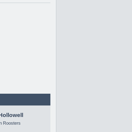
Hollowell
n Roosters