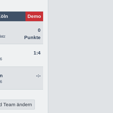
Köln
Demo
0
latz
Punkte
1:4
26
hn
-:-
26
d Team ändern