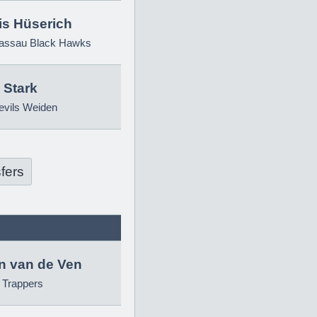
is Hüserich
ssau Black Hawks
 Stark
evils Weiden
fers
in van de Ven
g Trappers