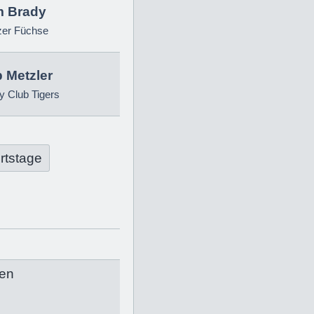
 Brady
zer Füchse
p Metzler
 Club Tigers
rtstage
en