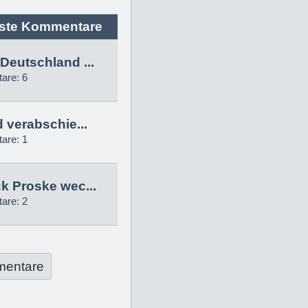
ste Kommentare
Deutschland ...
are: 6
d verabschie...
are: 1
k Proske wec...
are: 2
mentare