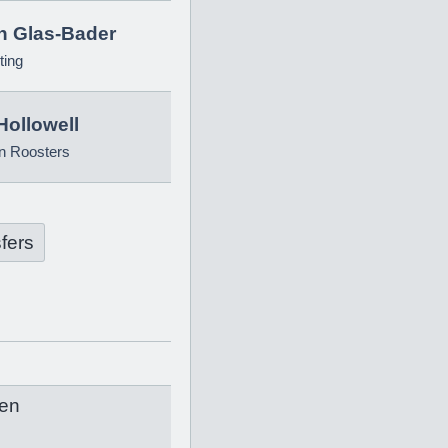
in Glas-Bader
ting
Hollowell
n Roosters
fers
en