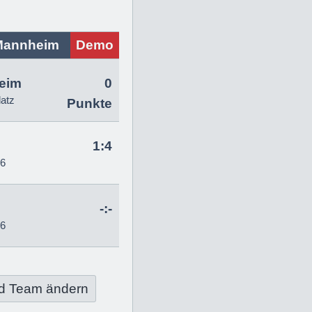
Mannheim
Demo
eim
0
latz
Punkte
1:4
26
-:-
26
d Team ändern