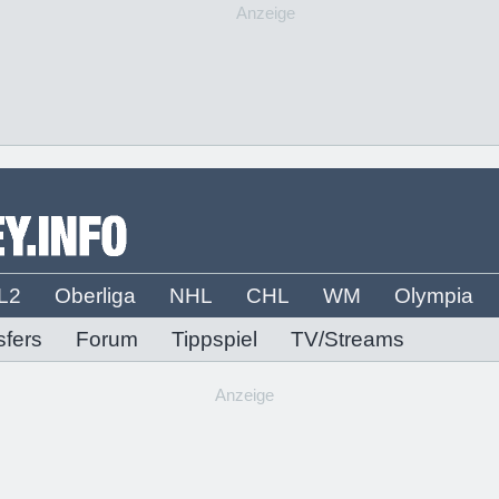
Anzeige
L2
Oberliga
NHL
CHL
WM
Olympia
sfers
Forum
Tippspiel
TV/Streams
Anzeige