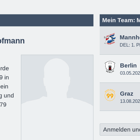
Mein Team: 
Mannh
ofmann
DEL: 1. P
e
Berlin
urde
03.05.20
9 in
ein
Graz
g und
13.08.20
179
Anmelden un