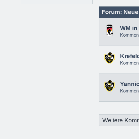
Forum: Neue
WM in 
Komment
Krefel
Komment
Yannic
Komment
Weitere Kom