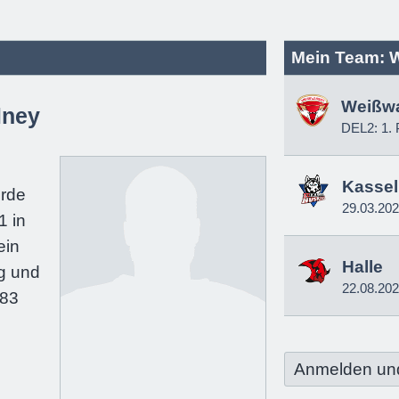
Mein Team: 
Weißw
lney
DEL2: 1. 
e
Kassel
urde
29.03.20
1 in
ein
Halle
g und
22.08.20
183
Anmelden un