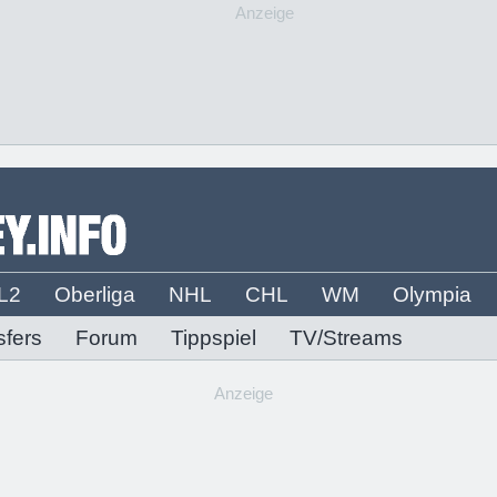
Anzeige
L2
Oberliga
NHL
CHL
WM
Olympia
sfers
Forum
Tippspiel
TV/Streams
Anzeige