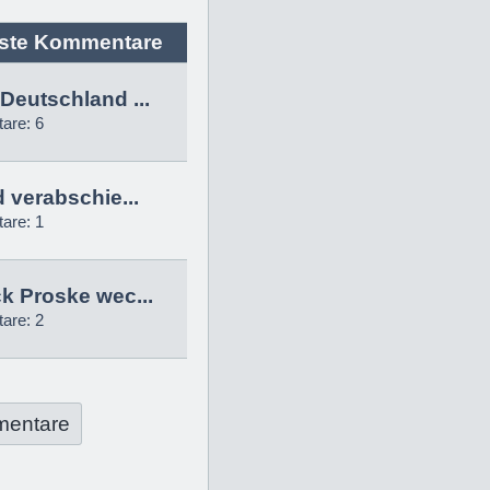
ste Kommentare
Deutschland ...
are: 6
d verabschie...
are: 1
k Proske wec...
are: 2
mentare