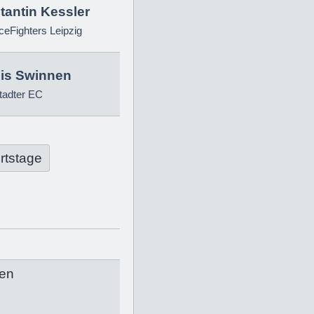
tantin Kessler
eFighters Leipzig
is Swinnen
tadter EC
rtstage
en