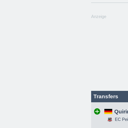
Anzeige
Transfers
Quir
EC Pei