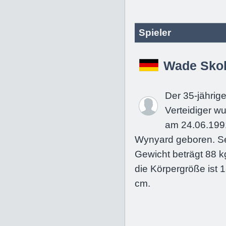
Spieler
Wade Sko
Der 35-jährig
Verteidiger w
am 24.06.199
Wynyard geboren. S
Gewicht beträgt 88 k
die Körpergröße ist 
cm.