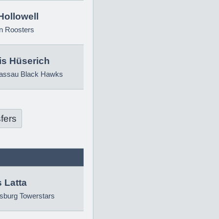
Hollowell
n Roosters
is Hüserich
ssau Black Hawks
fers
 Latta
sburg Towerstars