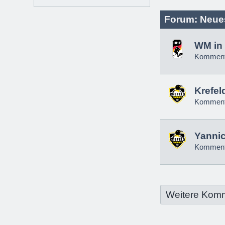
Forum: Neue
WM in 
Komment
Krefel
Komment
Yannic
Komment
Weitere Kom