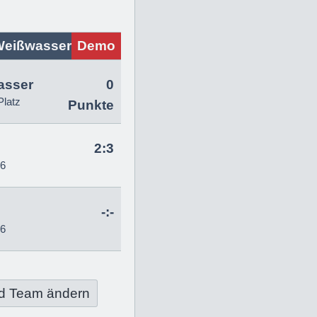
Weißwasser
Demo
asser
0
Platz
Punkte
2:3
26
-:-
26
d Team ändern